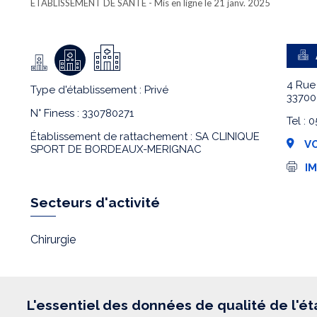
ETABLISSEMENT DE SANTÉ
- Mis en ligne le 21 janv. 2025
4 Rue
Type d'établissement : Privé
3370
N° Finess : 330780271
Tel :
Établissement de rattachement : SA CLINIQUE
VO
SPORT DE BORDEAUX-MERIGNAC
I
I
m
p
r
Secteurs d'activité
e
s
s
Chirurgie
i
o
n
L'essentiel des données de qualité de l'é