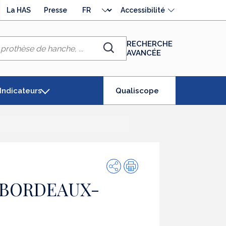
Choisir
La HAS
Presse
Accessibilité
la
langue
RECHERCHE
AVANCÉE
Chercher
(élément
Indicateurs
Qualiscope
séléctionné)
Partager
Impression
 BORDEAUX-