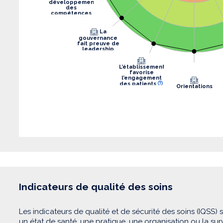
développement
des
compétences
La
gouvernance
fait preuve de
leadership
L’établissement
favorise
l’engagement
des patients
Orientations
stratégiques
Indicateurs de qualité des soins
Les indicateurs de qualité et de sécurité des soins (IQSS) 
un état de santé, une pratique, une organisation ou la su