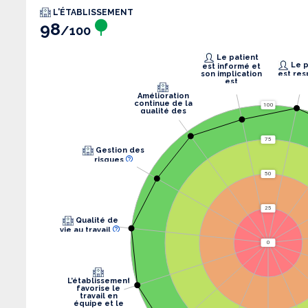
L'ÉTABLISSEMENT
98
/100
Le patient
Le patient
est informé et
son implication
est res
est
recherchée.
Amélioration
continue de la
100
qualité des
soins
75
Gestion des
risques
50
25
Qualité de
vie au travail
0
L’établissement
favorise le
travail en
équipe et le