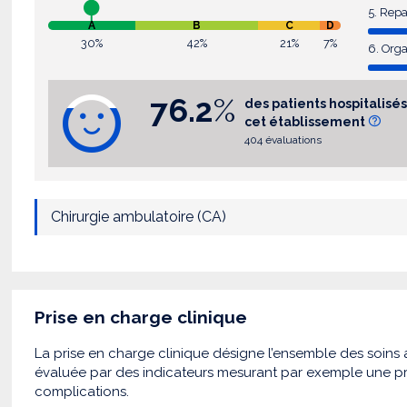
5. Rep
A
B
C
D
30%
42%
21%
7%
6. Orga
76.2
%
des patients hospitali
cet établissement
404 évaluations
Chirurgie ambulatoire (CA)
Prise en charge clinique
La prise en charge clinique désigne l’ensemble des soins a
évaluée par des indicateurs mesurant par exemple une pr
complications.