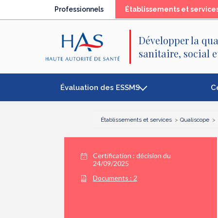
Recherche
Menu
Contenu
Professionnels
Établissements et service
principal
principal
Développer la qua
sanitaire, social 
Évaluation des ESSMS
C
Établissements et services
Qualiscope
Certification :
décision du
24/09/2025
Documents :
2