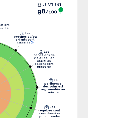
LE PATIENT
98
/100
pecté.
Les
proches et/ou
aidants sont
associés
Les
conditions de
vie et de lien
social du
patient sont
prises en
compte
La
pertinence
des soins est
argumentée au
sein de
l’équipe
Les
équipes sont
coordonnées
pour prendre