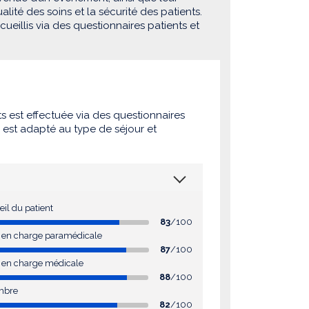
lité des soins et la sécurité des patients.
eillis via des questionnaires patients et
ts est effectuée via des questionnaires
e est adapté au type de séjour et
eil du patient
83
/100
se en charge paramédicale
87
/100
e en charge médicale
88
/100
mbre
82
/100