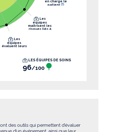
en charge le
patient
Les
équipes
maîtrisent les
risques liés à
leurs pratiques
Les
équipes
évaluent leurs
pratiques
LES ÉQUIPES DE SOINS
96
/100
sont des outils qui permettent d’évaluer
rvenue d’un événement, ainsi que leur