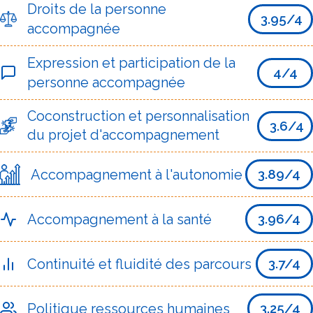
Droits de la personne
3.95/4
accompagnée
Expression et participation de la
4/4
personne accompagnée
Coconstruction et personnalisation
3.6/4
du projet d'accompagnement
Accompagnement à l'autonomie
3.89/4
Accompagnement à la santé
3.96/4
Continuité et fluidité des parcours
3.7/4
Politique ressources humaines
3.25/4