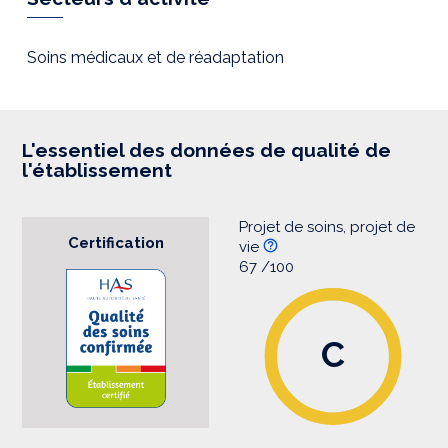
e
s
s
i
Soins médicaux et de réadaptation
o
n
L'essentiel des données de qualité de
l'établissement
Projet de soins, projet de
Certification
vie
67 /100
C