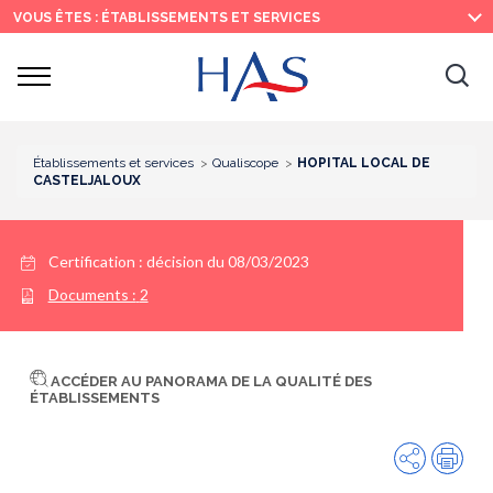
Recherche
Menu
Contenu
VOUS ÊTES : ÉTABLISSEMENTS ET SERVICES
principal
principal
Ouvrir
Ouv
le
menu
la
re
Établissements et services
Qualiscope
HOPITAL LOCAL DE
CASTELJALOUX
Certification :
décision du 08/03/2023
Documents :
2
ACCÉDER AU PANORAMA DE LA QUALITÉ DES
ÉTABLISSEMENTS
Partager
Imp