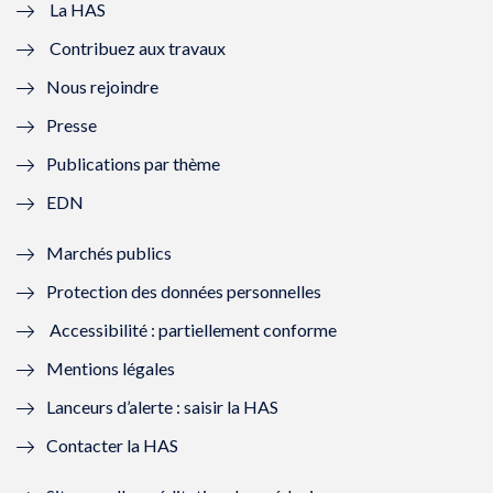
e
v
e
v
La HAS
Contribuez aux travaux
l
e
l
e
Nous rejoindre
l
l
l
l
Presse
e
l
e
l
Publications par thème
f
e
f
e
EDN
e
f
e
f
Marchés publics
n
e
n
e
Protection des données personnelles
ê
n
ê
n
Accessibilité : partiellement conforme
t
ê
t
ê
Mentions légales
r
t
r
t
Lanceurs d’alerte : saisir la HAS
e
r
e
r
Contacter la HAS
)
e
)
e