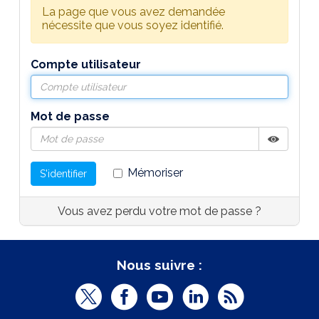
La page que vous avez demandée
nécessite que vous soyez identifié.
Compte utilisateur
Mot de passe
Afficher
Masquer
Mémoriser
S'identifier
Vous avez perdu votre mot de passe ?
Nous suivre :
T
F
Y
L
R