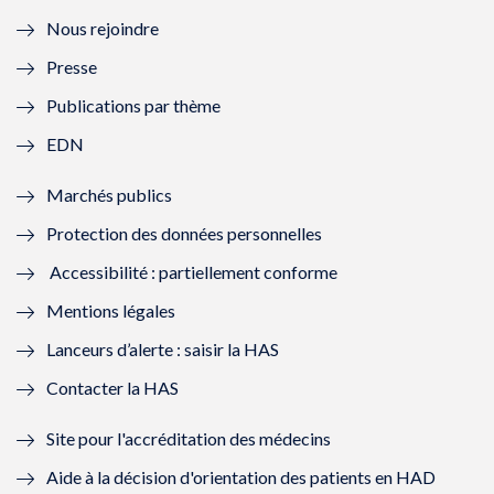
l
e
l
e
Nous rejoindre
l
l
l
l
Presse
e
l
e
l
Publications par thème
f
e
f
e
EDN
e
f
e
f
Marchés publics
n
e
n
e
Protection des données personnelles
ê
n
ê
n
Accessibilité : partiellement conforme
t
ê
t
ê
Mentions légales
r
t
r
t
Lanceurs d’alerte : saisir la HAS
e
r
e
r
Contacter la HAS
)
e
)
e
Site pour l'accréditation des médecins
)
)
Aide à la décision d'orientation des patients en HAD