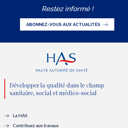
w
a
o
i
S
Restez informé !
i
c
u
n
S
t
e
t
k
ABONNEZ-VOUS AUX ACTUALITÉS
t
b
u
e
e
o
b
d
r
o
e
I
(
k
(
n
n
(
n
(
o
n
o
n
Développer la qualité dans le champ
sanitaire, social et médico-social
u
o
u
o
v
u
v
u
e
v
e
v
La HAS
Contribuez aux travaux