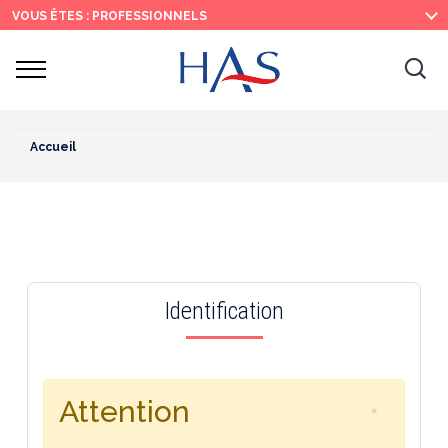
Recherche
Menu
Contenu
VOUS ÊTES : PROFESSIONNELS
principal
principal
Ouvrir
Ouv
le
menu
la
re
Accueil
Identification
Attention
×
Fermer le