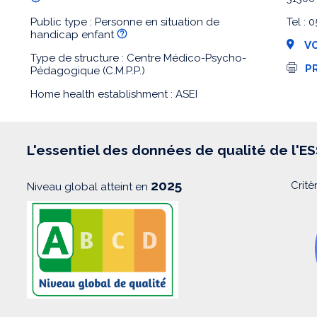
Public type : Personne en situation de
Tel :
handicap enfant
VO
Type de structure : Centre Médico-Psycho-
I
P
Pédagogique (C.M.P.P.)
m
p
Home health establishment : ASEI
r
e
s
s
i
L'essentiel des données de qualité de l'E
o
n
2025
Critè
Niveau global atteint en