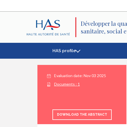
Search
Main
Main
Menu
Content
Développer la qua
sanitaire, social 
HAS profile
Evaluation date: Nov 03 2025
Documents :
1
DOWNLOAD THE ABSTRACT