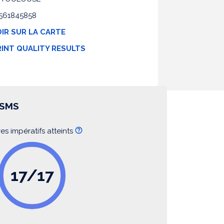
 0561845858
IR SUR LA CARTE
RINT QUALITY RESULTS
SSMS
res impératifs atteints
17/17