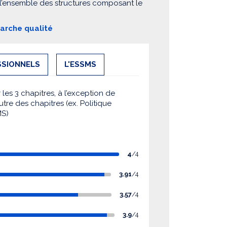
 l’ensemble des structures composant le
marche qualité
SSIONNELS
L'ESSMS
es 3 chapitres, à l’exception de
utre des chapitres (ex. Politique
MS)
4
/4
3.91
/4
3.57
/4
3.9
/4