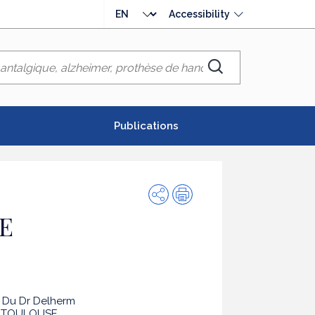
Choose
Accessibility
language
Chercher
Publications
Share
Print
E
 Du Dr Delherm
0 TOULOUSE