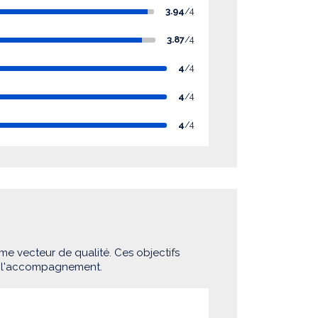
3.94
/4
3.87
/4
4
/4
4
/4
4
/4
me vecteur de qualité. Ces objectifs
e l'accompagnement.