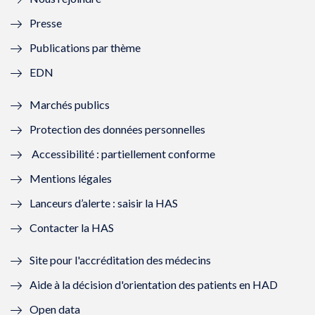
l
l
l
l
Presse
e
l
e
l
Publications par thème
f
e
f
e
EDN
e
f
e
f
Marchés publics
n
e
n
e
Protection des données personnelles
ê
n
ê
n
Accessibilité : partiellement conforme
t
ê
t
ê
Mentions légales
r
t
r
t
Lanceurs d’alerte : saisir la HAS
e
r
e
r
Contacter la HAS
)
e
)
e
Site pour l'accréditation des médecins
)
)
Aide à la décision d'orientation des patients en HAD
Open data