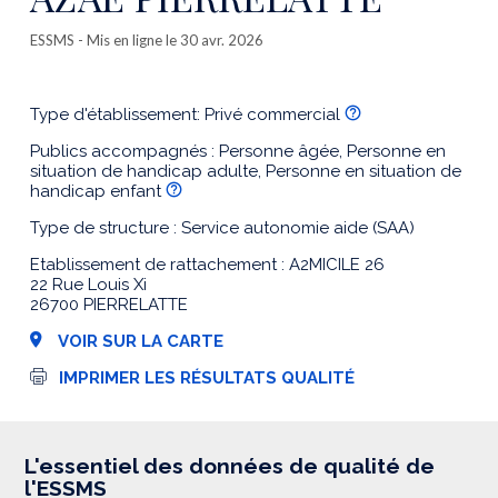
ESSMS
- Mis en ligne le 30 avr. 2026
Type d'établissement: Privé commercial
Publics accompagnés : Personne âgée, Personne en
situation de handicap adulte, Personne en situation de
handicap enfant
Type de structure : Service autonomie aide (SAA)
Etablissement de rattachement : A2MICILE 26
22 Rue Louis Xi
26700 PIERRELATTE
VOIR SUR LA CARTE
I
IMPRIMER LES RÉSULTATS QUALITÉ
m
p
r
e
s
L'essentiel des données de qualité de
s
l'ESSMS
i