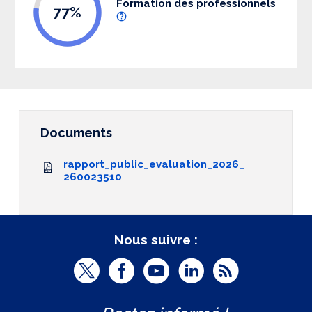
Formation des professionnels
77%
Documents
rapport_public_evaluation_2026_
260023510
Nous suivre :
T
F
Y
L
R
w
a
o
i
S