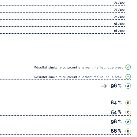
79
/100
77
/100
75
/100
58
/100
66
/100
Résultat similaire ou potentiellement meilleur que prévu
Résultat similaire ou potentiellement meilleur que prévu
96
%
84
%
54
%
98
%
86
%