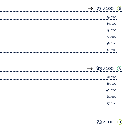
77
/100
79
/100
83
/100
85
/100
77
/100
58
/100
67
/100
83
/100
88
/100
86
/100
90
/100
81
/100
77
/100
73
/100