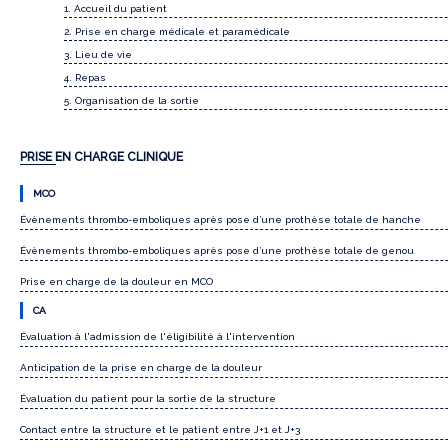
1. Accueil du patient
2. Prise en charge médicale et paramédicale
3. Lieu de vie
4. Repas
5. Organisation de la sortie
PRISE EN CHARGE CLINIQUE
MCO
Évènements thrombo-emboliques après pose d’une prothèse totale de hanche
Évènements thrombo-emboliques après pose d’une prothèse totale de genou
Prise en charge de la douleur en MCO
CA
Évaluation à l'admission de l'éligibilité à l'intervention
Anticipation de la prise en charge de la douleur
Évaluation du patient pour la sortie de la structure
Contact entre la structure et le patient entre J+1 et J+3