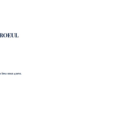
AROEUL
a lieu sous 4 ans.