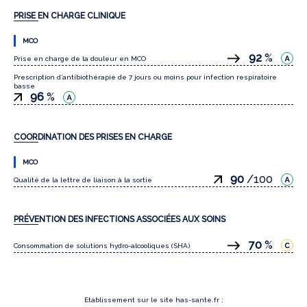
PRISE EN CHARGE CLINIQUE
MCO
92
%
Prise en charge de la douleur en MCO
Prescription d’antibiothérapie de 7 jours ou moins pour infection respiratoire
basse
96
%
COORDINATION DES PRISES EN CHARGE
MCO
90
/100
Qualité de la lettre de liaison à la sortie
PRÉVENTION DES INFECTIONS ASSOCIÉES AUX SOINS
70
%
Consommation de solutions hydro-alcooliques (SHA)
Etablissement sur le site has-sante.fr :