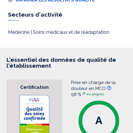
m
p
r
Secteurs d'activité
e
s
s
i
Médecine | Soins médicaux et de réadaptation
o
n
L'essentiel des données de qualité de
l'établissement
Prise en charge de la
Certification
douleur en MCO
98 %
en progrès
A