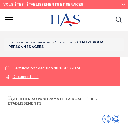
Recherche
Menu
Contenu
VOUS ÊTES : ÉTABLISSEMENTS ET SERVICES
principal
principal
Ouvrir
Ouv
le
menu
la
re
Établissements et services
Qualiscope
CENTRE POUR
PERSONNES AGEES
Certification :
décision du 18/09/2024
Documents :
2
ACCÉDER AU PANORAMA DE LA QUALITÉ DES
ÉTABLISSEMENTS
Partager
Imp