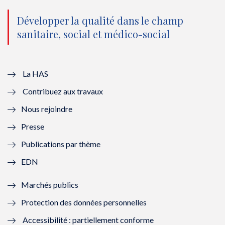
n
(
n
(
o
n
o
n
Développer la qualité dans le champ
sanitaire, social et médico-social
u
o
u
o
v
u
v
u
e
v
e
v
La HAS
Contribuez aux travaux
l
e
l
e
Nous rejoindre
l
l
l
l
Presse
e
l
e
l
Publications par thème
f
e
f
e
EDN
e
f
e
f
Marchés publics
n
e
n
e
Protection des données personnelles
ê
n
ê
n
Accessibilité : partiellement conforme