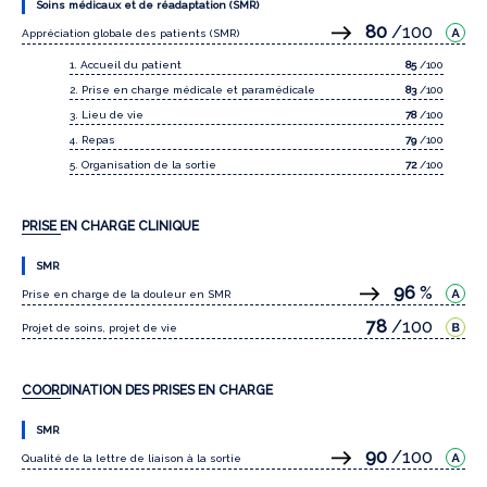
Soins médicaux et de réadaptation (SMR)
80
/100
Appréciation globale des patients (SMR)
1. Accueil du patient
85
/100
2. Prise en charge médicale et paramédicale
83
/100
3. Lieu de vie
78
/100
4. Repas
79
/100
5. Organisation de la sortie
72
/100
PRISE EN CHARGE CLINIQUE
SMR
96
%
Prise en charge de la douleur en SMR
78
/100
Projet de soins, projet de vie
COORDINATION DES PRISES EN CHARGE
SMR
90
/100
Qualité de la lettre de liaison à la sortie