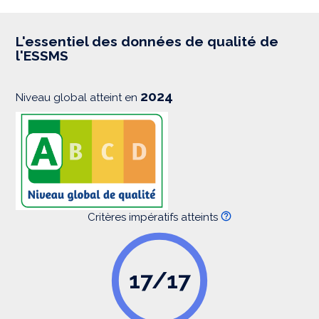
p
r
e
s
L'essentiel des données de qualité de
s
l'ESSMS
i
o
n
2024
Niveau global atteint en
Critères impératifs atteints
17/17