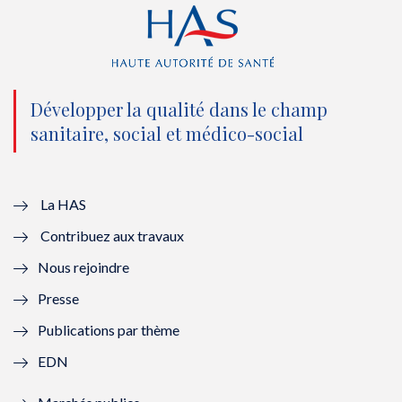
r
o
e
I
(
k
(
n
n
(
n
(
o
n
o
n
Développer la qualité dans le champ
sanitaire, social et médico-social
u
o
u
o
v
u
v
u
e
v
e
v
La HAS
Contribuez aux travaux
l
e
l
e
Nous rejoindre
l
l
l
l
Presse
e
l
e
l
Publications par thème
f
e
f
e
EDN
e
f
e
f