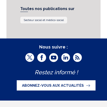
Toutes nos publications sur
Secteur social et médico-social
Nous suivre :
T
F
Y
L
R
w
a
o
i
S
Restez informé !
i
c
u
n
S
t
e
t
k
ABONNEZ-VOUS AUX ACTUALITÉS
t
b
u
e
e
o
b
d