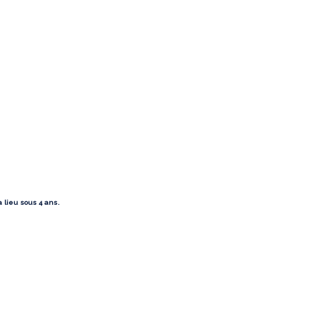
a lieu sous 4 ans.