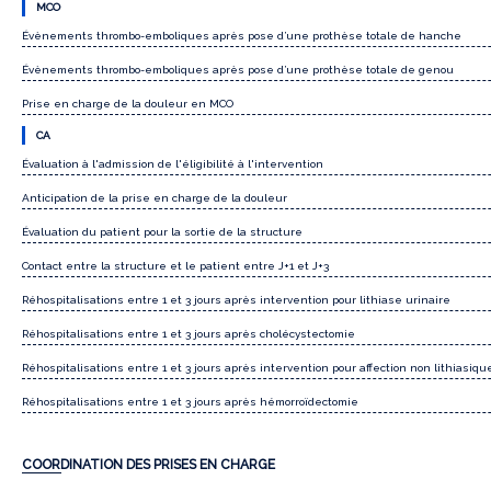
MCO
Évènements thrombo-emboliques après pose d’une prothèse totale de hanche
Évènements thrombo-emboliques après pose d’une prothèse totale de genou
Prise en charge de la douleur en MCO
CA
Évaluation à l'admission de l'éligibilité à l'intervention
Anticipation de la prise en charge de la douleur
Évaluation du patient pour la sortie de la structure
Contact entre la structure et le patient entre J+1 et J+3
Réhospitalisations entre 1 et 3 jours après intervention pour lithiase urinaire
Réhospitalisations entre 1 et 3 jours après cholécystectomie
Réhospitalisations entre 1 et 3 jours après intervention pour affection non lithiasiqu
Réhospitalisations entre 1 et 3 jours après hémorroïdectomie
COORDINATION DES PRISES EN CHARGE