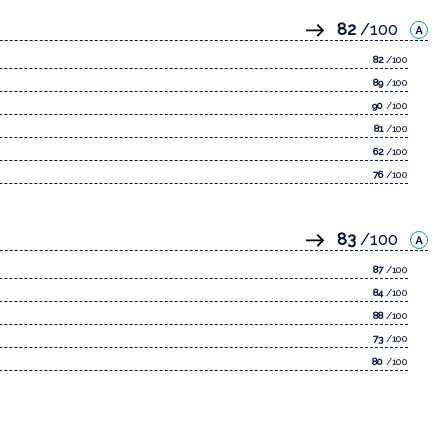
82
/100
82
/100
89
/100
90
/100
81
/100
62
/100
76
/100
83
/100
87
/100
84
/100
88
/100
73
/100
80
/100