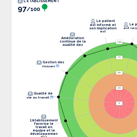
L'ÉTABLISSEMENT
97
/100
Le patient
Le patient
est informé et
son implication
est res
est
recherchée.
Amélioration
continue de la
100
qualité des
soins
75
Gestion des
risques
50
25
Qualité de
vie au travail
0
L’établissement
favorise le
travail en
équipe et le
développement