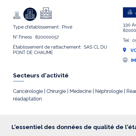
330 A
Type d'établissement : Privé
8200
N° Finess : 820000057
Tel :
Établissement de rattachement : SAS CL DU
VO
PONT DE CHAUME
I
I
m
p
r
Secteurs d'activité
e
s
s
Cancérologie | Chirurgie | Médecine | Néphrologie | Ré
i
o
réadaptation
n
L'essentiel des données de qualité de l'é