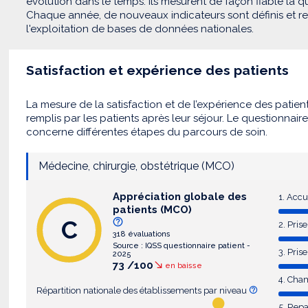
évolution dans le temps. Ils mesurent de façon fiable la qua
Chaque année, de nouveaux indicateurs sont définis et recu
l'exploitation de bases de données nationales.
Satisfaction et expérience des patients
La mesure de la satisfaction et de l’expérience des patien
remplis par les patients après leur séjour. Le questionnair
concerne différentes étapes du parcours de soin.
Médecine, chirurgie, obstétrique (MCO)
Appréciation globale des
1. Accu
patients (MCO)
C
2. Pri
318 évaluations
Source : IQSS questionnaire patient -
3. Pris
2025
73 /100
en baisse
4. Cha
Répartition nationale des établissements par niveau
5. Rep