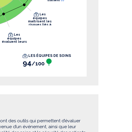
patient
Les
équipes
maîtrisent les
risques liés à
leurs pratiques
Les
équipes
évaluent leurs
pratiques
LES ÉQUIPES DE SOINS
94
/100
sont des outils qui permettent d’évaluer
rvenue d’un événement, ainsi que leur