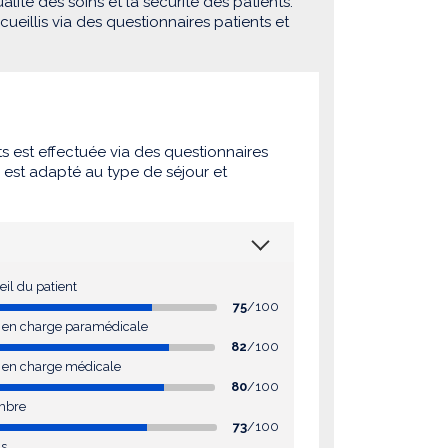
lité des soins et la sécurité des patients.
eillis via des questionnaires patients et
ts est effectuée via des questionnaires
e est adapté au type de séjour et
eil du patient
75
/100
se en charge paramédicale
82
/100
e en charge médicale
80
/100
mbre
73
/100
as