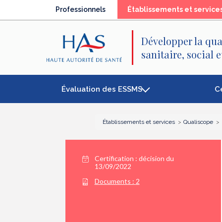
Recherche
Menu
Contenu
Professionnels
Établissements et service
principal
principal
Développer la qua
sanitaire, social 
Évaluation des ESSMS
C
Établissements et services
Qualiscope
Certification :
décision du
13/09/2022
Documents :
2