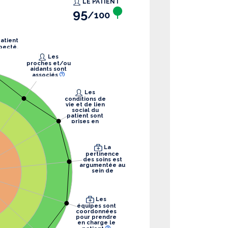
LE PATIENT
95
/100
pecté.
Les
proches et/ou
aidants sont
associés
Les
conditions de
vie et de lien
social du
patient sont
prises en
compte
La
pertinence
des soins est
argumentée au
sein de
l’équipe
Les
équipes sont
coordonnées
pour prendre
en charge le