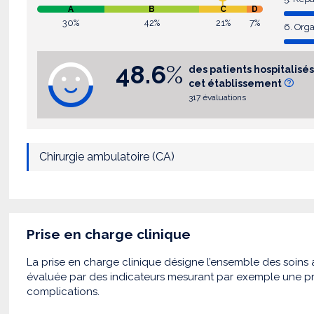
A
B
C
D
30%
42%
21%
7%
6. Orga
48.6
%
des patients hospitali
cet établissement
317 évaluations
Chirurgie ambulatoire (CA)
Prise en charge clinique
La prise en charge clinique désigne l’ensemble des soins a
évaluée par des indicateurs mesurant par exemple une pr
complications.