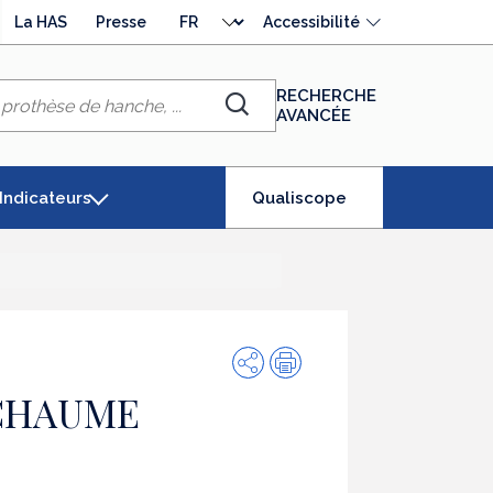
Choisir
La HAS
Presse
Accessibilité
la
langue
RECHERCHE
AVANCÉE
Chercher
(élément
Indicateurs
Qualiscope
séléctionné)
Partager
Impression
 CHAUME