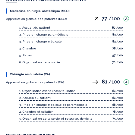
SATISFACTION ET EXPÉRIENCE DES PATIENTS
Médecine, chirurgie, obstétrique (MCO)
77
/100
Appréciation globale des patients (MCO)
1. Accueil du patient
80
/100
2. Prise en charge paramédicale
83
/100
3. Prise en charge médicale
83
/100
4. Chambre
78
/100
5. Repas
57
/100
6. Organisation de la sortie
70
/100
Chirurgie ambulatoire (CA)
81
/100
Appréciation globale des patients (CA)
1. Organisation avant l’hospitalisation
84
/100
2. Accueil du patient
84
/100
3. Prise en charge médicale et paramédicale
86
/100
4. Chambre et collation
78
/100
5. Organisation de la sortie et retour au domicile
75
/100