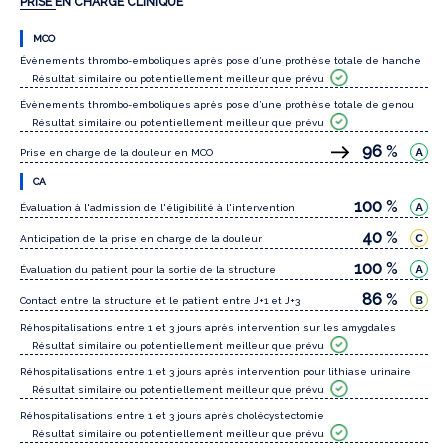
PRISE EN CHARGE CLINIQUE
MCO
Évènements thrombo-emboliques après pose d’une prothèse totale de hanche
Résultat similaire ou potentiellement meilleur que prévu
Évènements thrombo-emboliques après pose d’une prothèse totale de genou
Résultat similaire ou potentiellement meilleur que prévu
96
%
Prise en charge de la douleur en MCO
CA
100
%
Évaluation à l'admission de l'éligibilité à l'intervention
40
%
Anticipation de la prise en charge de la douleur
100
%
Évaluation du patient pour la sortie de la structure
86
%
Contact entre la structure et le patient entre J+1 et J+3
Réhospitalisations entre 1 et 3 jours après intervention sur les amygdales
Résultat similaire ou potentiellement meilleur que prévu
Réhospitalisations entre 1 et 3 jours après intervention pour lithiase urinaire
Résultat similaire ou potentiellement meilleur que prévu
Réhospitalisations entre 1 et 3 jours après cholécystectomie
Résultat similaire ou potentiellement meilleur que prévu