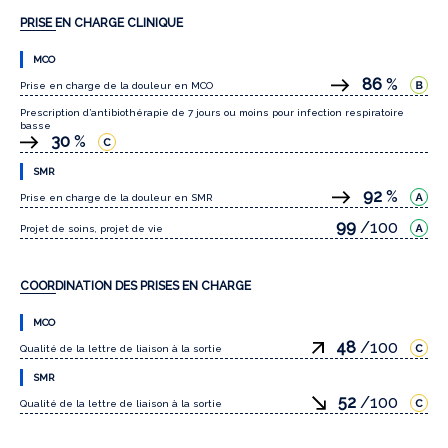
PRISE EN CHARGE CLINIQUE
MCO
86
%
Prise en charge de la douleur en MCO
Prescription d’antibiothérapie de 7 jours ou moins pour infection respiratoire
basse
30
%
SMR
92
%
Prise en charge de la douleur en SMR
99
/100
Projet de soins, projet de vie
COORDINATION DES PRISES EN CHARGE
MCO
48
/100
Qualité de la lettre de liaison à la sortie
SMR
52
/100
Qualité de la lettre de liaison à la sortie