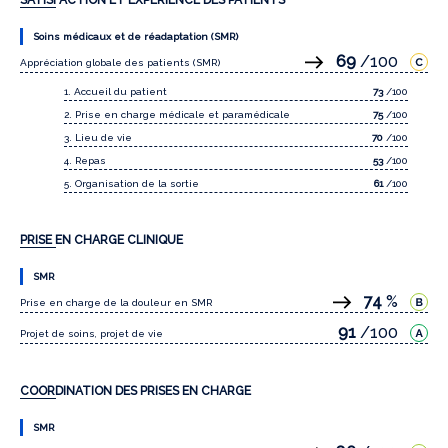
SATISFACTION ET EXPÉRIENCE DES PATIENTS
Soins médicaux et de réadaptation (SMR)
69
/100
Appréciation globale des patients (SMR)
1. Accueil du patient
73
/100
2. Prise en charge médicale et paramédicale
75
/100
3. Lieu de vie
70
/100
4. Repas
53
/100
5. Organisation de la sortie
61
/100
PRISE EN CHARGE CLINIQUE
SMR
74
%
Prise en charge de la douleur en SMR
91
/100
Projet de soins, projet de vie
COORDINATION DES PRISES EN CHARGE
SMR