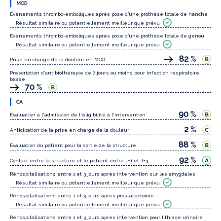
MCO
Évènements thrombo-emboliques après pose d’une prothèse totale de hanche
Résultat similaire ou potentiellement meilleur que prévu
Évènements thrombo-emboliques après pose d’une prothèse totale de genou
Résultat similaire ou potentiellement meilleur que prévu
82
%
Prise en charge de la douleur en MCO
Prescription d’antibiothérapie de 7 jours ou moins pour infection respiratoire
basse
70
%
CA
90
%
Évaluation à l'admission de l'éligibilité à l'intervention
2
%
Anticipation de la prise en charge de la douleur
88
%
Évaluation du patient pour la sortie de la structure
92
%
Contact entre la structure et le patient entre J+1 et J+3
Réhospitalisations entre 1 et 3 jours après intervention sur les amygdales
Résultat similaire ou potentiellement meilleur que prévu
Réhospitalisations entre 1 et 3 jours après prostatectomie
Résultat similaire ou potentiellement meilleur que prévu
Réhospitalisations entre 1 et 3 jours après intervention pour lithiase urinaire