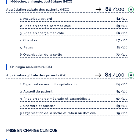
Médecine, chirurgie, obstétrique (MCO)
82
/100
Appréciation globale des patients (MCO)
1. Accueil du patient
82
/100
2. Prise en charge paramédicale
85
/100
3. Prise en charge médicale
86
/100
4. Chambre
87
/100
5. Repas
81
/100
6. Organisation de la sortie
70
/100
Chirurgie ambulatoire (CA)
84
/100
Appréciation globale des patients (CA)
1. Organisation avant l’hospitalisation
84
/100
2. Accueil du patient
85
/100
3. Prise en charge médicale et paramédicale
90
/100
4. Chambre et collation
85
/100
5. Organisation de la sortie et retour au domicile
79
/100
PRISE EN CHARGE CLINIQUE