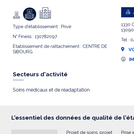
1330 
Type d'établissement : Privé
13090
N° Finess : 130782097
Tel : 
Établissement de rattachement : CENTRE DE
VO
SIBOURG
I
I
m
p
r
Secteurs d'activité
e
s
s
Soins médicaux et de réadaptation
i
o
n
L'essentiel des données de qualité de l'é
Projet de soins, projet
Prise 