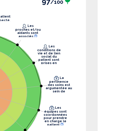
97
/100
pecté.
Les
proches et/ou
aidants sont
associés
Les
conditions de
vie et de lien
social du
patient sont
prises en
compte
La
pertinence
des soins est
argumentée au
sein de
l’équipe
Les
équipes sont
coordonnées
pour prendre
en charge le
patient