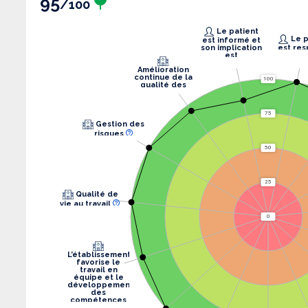
95
/100
Le patient
Le patient
est informé et
son implication
est res
est
recherchée.
Amélioration
continue de la
100
qualité des
soins
75
Gestion des
risques
50
25
Qualité de
vie au travail
0
L’établissement
favorise le
travail en
équipe et le
développement
des
compétences