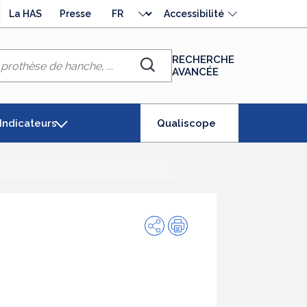
Choisir
La HAS
Presse
Accessibilité
la
langue
RECHERCHE
AVANCÉE
Chercher
(élément
Indicateurs
Qualiscope
séléctionné)
Partager
Impression