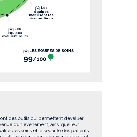
Les
équipes
maîtrisent les
risques liés à
leurs pratiques
Les
équipes
évaluent leurs
pratiques
LES ÉQUIPES DE SOINS
99
/100
sont des outils qui permettent d’évaluer
rvenue d’un événement, ainsi que leur
lité des soins et la sécurité des patients.
eillis via des questionnaires patients et