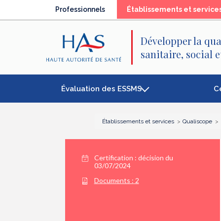
Recherche
Menu
Contenu
Professionnels
Établissements et service
principal
principal
Développer la qua
sanitaire, social 
Évaluation des ESSMS
C
Établissements et services
Qualiscope
Certification :
décision du
03/07/2024
Documents :
2