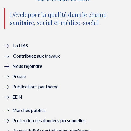
n
(
n
(
o
n
o
n
Développer la qualité dans le champ
sanitaire, social et médico-social
u
o
u
o
v
u
v
u
e
v
e
v
La HAS
Contribuez aux travaux
l
e
l
e
Nous rejoindre
l
l
l
l
Presse
e
l
e
l
Publications par thème
f
e
f
e
EDN
e
f
e
f
Marchés publics
n
e
n
e
Protection des données personnelles
ê
n
ê
n
Accessibilité : partiellement conforme