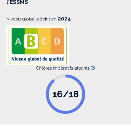
l'ESSMS
i
o
n
2024
Niveau global atteint en
Critères impératifs atteints
16/18