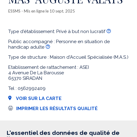
ESSMS
- Mis en ligne le 10 sept. 2025
Type d'établissement: Privé à but non lucratif
Public accompagné : Personne en situation de
handicap adulte
Type de structure : Maison d'Accueil Spécialisée (M.A.S.)
Etablissement de rattachement : ASEI
4 Avenue De La Barousse
65370 SIRADAN
Tel : 0562992409
VOIR SUR LA CARTE
I
IMPRIMER LES RÉSULTATS QUALITÉ
m
p
r
e
s
L'essentiel des données de qualité de
s