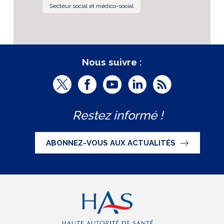
Secteur social et médico-social
Nous suivre :
T
F
Y
L
R
w
a
o
i
S
Restez informé !
i
c
u
n
S
t
e
t
k
ABONNEZ-VOUS AUX ACTUALITÉS
t
b
u
e
e
o
b
d
r
o
e
I
(
k
(
n