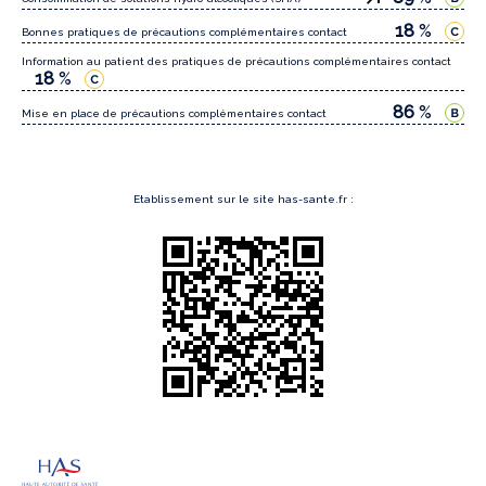
18
%
Bonnes pratiques de précautions complémentaires contact
Information au patient des pratiques de précautions complémentaires contact
18
%
86
%
Mise en place de précautions complémentaires contact
Etablissement sur le site has-sante.fr :