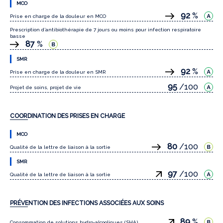
MCO
92
%
Prise en charge de la douleur en MCO
Prescription d’antibiothérapie de 7 jours ou moins pour infection respiratoire
basse
87
%
SMR
92
%
Prise en charge de la douleur en SMR
95
/100
Projet de soins, projet de vie
COORDINATION DES PRISES EN CHARGE
MCO
80
/100
Qualité de la lettre de liaison à la sortie
SMR
97
/100
Qualité de la lettre de liaison à la sortie
PRÉVENTION DES INFECTIONS ASSOCIÉES AUX SOINS
89
%
Consommation de solutions hydro-alcooliques (SHA)