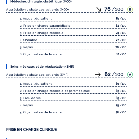
Médecine, chirurgie, obstétrique (MCO)
76
/100
Appréciation globale des patients (MCO)
1. Accueil du patient
81
/100
2. Prise en charge paramédicale
82
/100
3. Prise en charge médicale
79
/100
4. Chambre
77
/100
5. Repas
70
/100
6. Organisation de la sortie
62
/100
Soins médicaux et de réadaptation (SMR)
82
/100
Appréciation globale des patients (SMR)
1. Accueil du patient
89
/100
2. Prise en charge médicale et paramédicale
85
/100
3. Lieu de vie
85
/100
4. Repas
75
/100
5. Organisation de la sortie
76
/100
PRISE EN CHARGE CLINIQUE