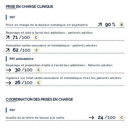
PRISE EN CHARGE CLINIQUE
PSY
90
%
Prise en charge de la douleur somatique en psychiatrie
Repérage et aide à l’arrêt des addictions - patients adultes
71
/100
Évaluation cardio-vasculaire et métabolique - patients adultes
62
/100
PSY ambulatoire
Repérage et proposition d'aide à l'arrêt des addictions - Patients adultes
30
/100
Vigilance sur l’état cardio-vasculaire et métabolique chez les patients adultes
26
/100
COORDINATION DES PRISES EN CHARGE
PSY
24
/100
Qualité de la lettre de liaison à la sortie