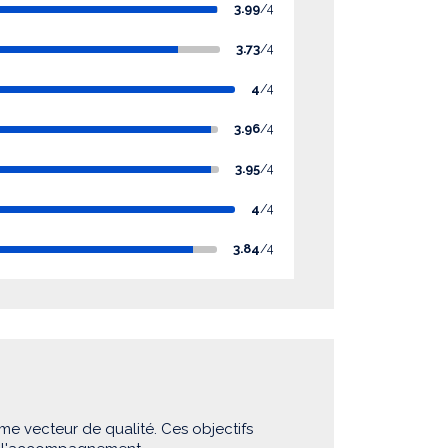
3.99
/4
3.73
/4
4
/4
3.96
/4
3.95
/4
4
/4
3.84
/4
me vecteur de qualité. Ces objectifs