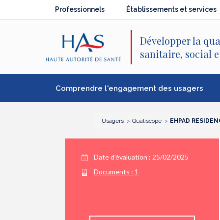
Recherche
Menu
Contenu
Professionnels
Établissements et services
principal
principal
Développer la qua
sanitaire, social 
Comprendre l'engagement des usagers
Usagers
Qualiscope
EHPAD RESIDENC
Date d'évaluation : 25/02/2025
Documents :
1