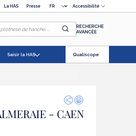
Choisir
La HAS
Presse
Accessibilité
la
langue
RECHERCHE
AVANCÉE
Chercher
(élément
Saisir la HAS
Qualiscope
séléctionné)
Partager
Impression
ALMERAIE - CAEN