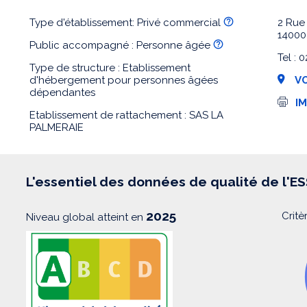
Type d'établissement: Privé commercial
2 Rue
1400
Public accompagné : Personne âgée
Tel : 
Type de structure : Etablissement
d'hébergement pour personnes âgées
VO
dépendantes
I
I
m
Etablissement de rattachement : SAS LA
p
PALMERAIE
r
e
s
s
i
L'essentiel des données de qualité de l'E
o
n
2025
Critè
Niveau global atteint en