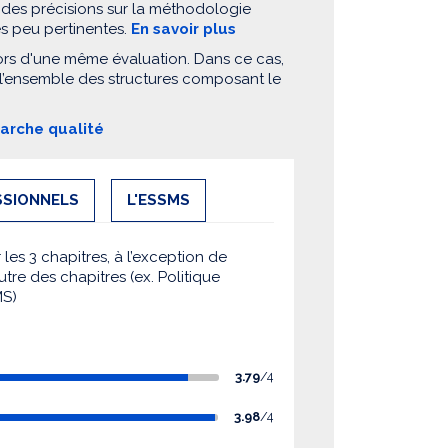
 des précisions sur la méthodologie
es peu pertinentes.
En savoir plus
ors d'une même évaluation. Dans ce cas,
 l’ensemble des structures composant le
marche qualité
SSIONNELS
L'ESSMS
es 3 chapitres, à l’exception de
utre des chapitres (ex. Politique
MS)
3.79
/4
3.98
/4