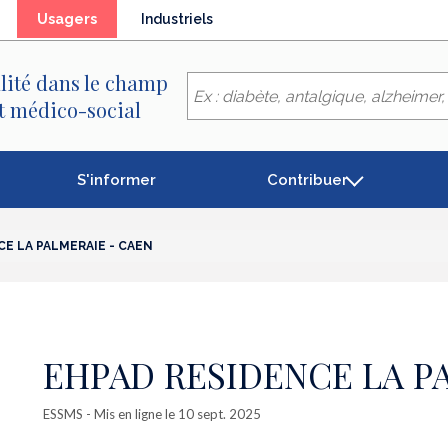
(élément
Usagers
Industriels
séléctionné)
lité dans le champ
et médico-social
S'informer
Contribuer
E LA PALMERAIE - CAEN
EHPAD RESIDENCE LA P
ESSMS
- Mis en ligne le 10 sept. 2025