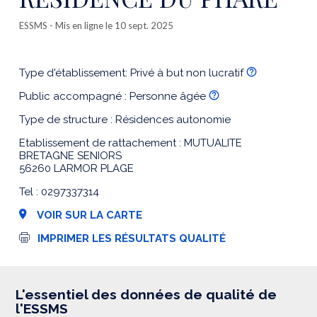
ESSMS
- Mis en ligne le 10 sept. 2025
Type d'établissement: Privé à but non lucratif
Public accompagné : Personne âgée
Type de structure : Résidences autonomie
Etablissement de rattachement : MUTUALITE
BRETAGNE SENIORS
56260 LARMOR PLAGE
Tel : 0297337314
VOIR SUR LA CARTE
I
IMPRIMER LES RÉSULTATS QUALITÉ
m
p
r
e
s
L'essentiel des données de qualité de
s
l'ESSMS
i