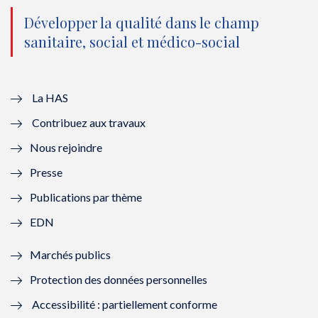
o
n
o
n
Développer la qualité dans le champ
sanitaire, social et médico-social
u
o
u
o
v
u
v
u
e
v
e
v
La HAS
Contribuez aux travaux
l
e
l
e
Nous rejoindre
l
l
l
l
Presse
e
l
e
l
Publications par thème
f
e
f
e
EDN
e
f
e
f
Marchés publics
n
e
n
e
Protection des données personnelles
ê
n
ê
n
Accessibilité : partiellement conforme
t
ê
t
ê