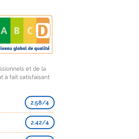
sionnels et de la
ut à fait satisfaisant
2.58/4
2.42/4