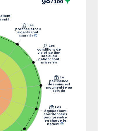
98
/100
pecté.
Les
proches et/ou
aidants sont
associés
Les
conditions de
vie et de lien
social du
patient sont
prises en
compte
La
pertinence
des soins est
argumentée au
sein de
l’équipe
Les
équipes sont
coordonnées
pour prendre
en charge le
patient