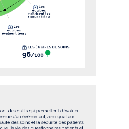
Les
équipes
maîtrisent les
risques liés à
leurs pratiques
Les
équipes
évaluent leurs
pratiques
LES ÉQUIPES DE SOINS
96
/100
sont des outils qui permettent d’évaluer
rvenue d’un événement, ainsi que leur
lité des soins et la sécurité des patients.
eillis via des questionnaires patients et