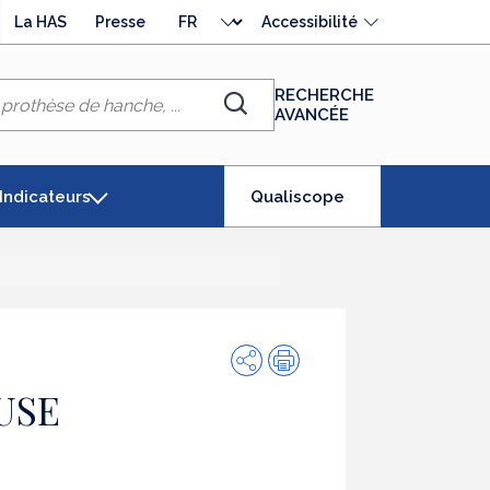
Choisir
La HAS
Presse
Accessibilité
la
langue
RECHERCHE
AVANCÉE
Chercher
(élément
Indicateurs
Qualiscope
séléctionné)
Partager
Impression
USE