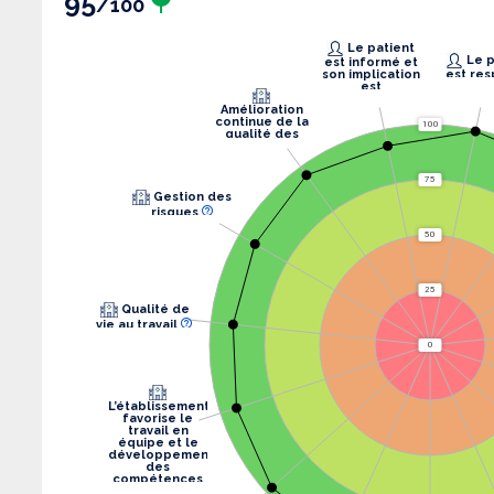
95
/100
Le patient
Le patient
est informé et
son implication
est res
est
recherchée.
Amélioration
continue de la
100
qualité des
soins
75
Gestion des
risques
50
25
Qualité de
vie au travail
0
L’établissement
favorise le
travail en
équipe et le
développement
des
compétences