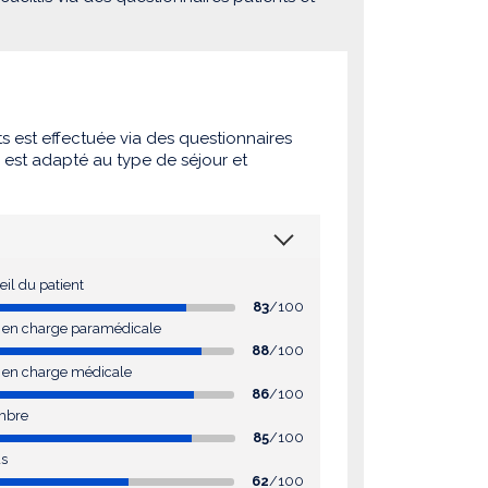
ts est effectuée via des questionnaires
e est adapté au type de séjour et
eil du patient
83
/100
se en charge paramédicale
88
/100
e en charge médicale
86
/100
mbre
85
/100
as
62
/100