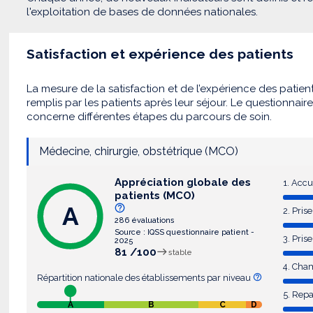
l'exploitation de bases de données nationales.
Satisfaction et expérience des patients
La mesure de la satisfaction et de l’expérience des patien
remplis par les patients après leur séjour. Le questionnair
concerne différentes étapes du parcours de soin.
Médecine, chirurgie, obstétrique (MCO)
Appréciation globale des
1. Accu
patients (MCO)
A
2. Pri
286 évaluations
Source : IQSS questionnaire patient -
3. Pris
2025
81 /100
stable
4. Cha
Répartition nationale des établissements par niveau
5. Rep
A
B
C
D