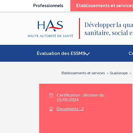
Recherche
Menu
Contenu
Professionnels
Établissements et service
principal
principal
Développer la qua
sanitaire, social 
Évaluation des ESSMS
C
Établissements et services
Qualiscope
Certification :
décision du
15/05/2024
Documents :
2