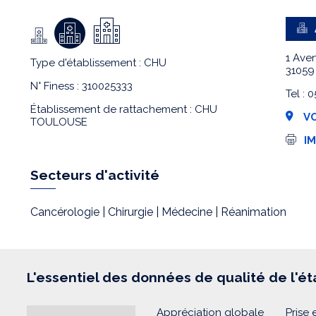
1 Aven
Type d'établissement : CHU
3105
N° Finess : 310025333
Tel : 
Établissement de rattachement : CHU
VO
TOULOUSE
I
I
m
p
r
Secteurs d'activité
e
s
s
Cancérologie | Chirurgie | Médecine | Réanimation
i
o
n
L'essentiel des données de qualité de l'é
Appréciation globale
Prise 