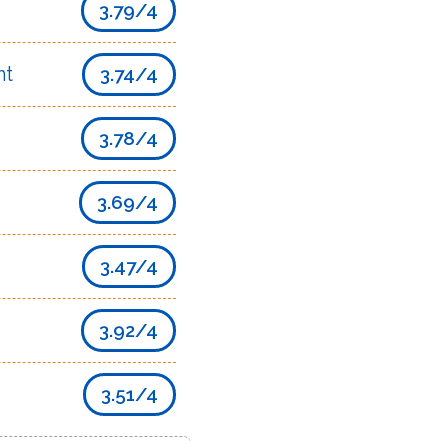
3.79/4
nt
3.74/4
3.78/4
3.69/4
3.47/4
3.92/4
3.51/4