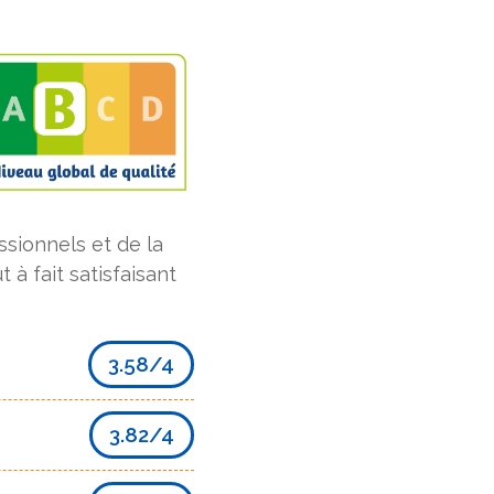
sionnels et de la
ut à fait satisfaisant
3.58/4
3.82/4