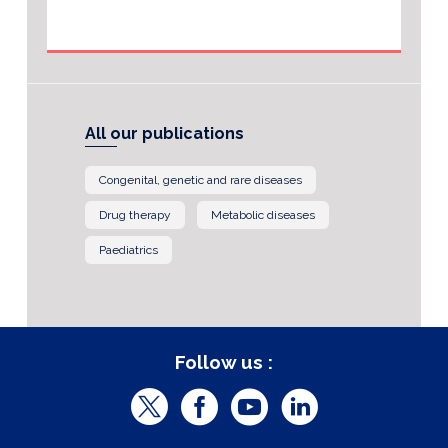
All our publications
Congenital, genetic and rare diseases
Drug therapy
Metabolic diseases
Paediatrics
Follow us :
T
F
Y
L
w
a
o
i