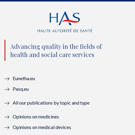
i
c
u
n
t
e
t
k
t
b
u
e
e
o
b
d
Advancing quality in the fields of
r
o
e
I
health and social care services
(
k
(
n
n
(
n
(
Eunetha.eu
o
n
o
n
Pasq.eu
u
o
u
o
All our publications by topic and type
v
u
v
u
Opinions on medicines
e
v
e
v
Opinions on medical devices
l
e
l
e