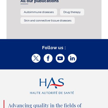
All our publications
Autoimmune diseases
Drug therapy
Skin and connective tissue diseases
Follow us :
T
F
Y
L
w
a
o
i
i
c
u
n
t
e
t
k
t
b
u
e
e
o
b
d
Advancing quality in the fields of