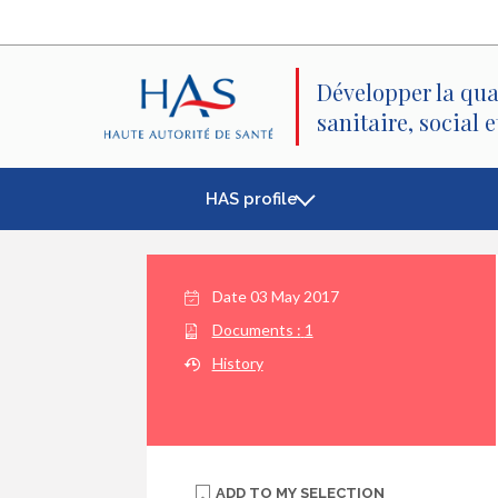
Search
Main
Main
Menu
Content
Développer la qua
sanitaire, social 
HAS profile
Date
03 May 2017
Documents :
1
History
ADD TO
MY SELECTION