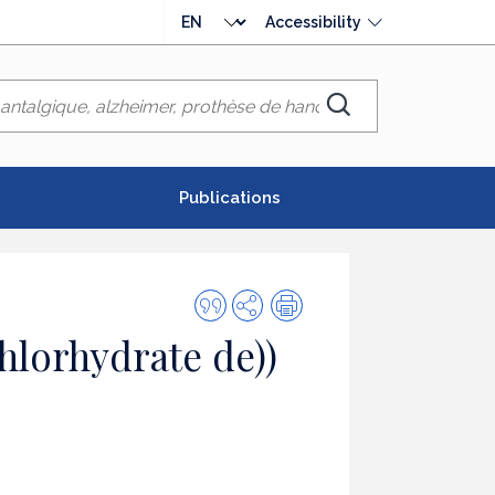
Choose
Accessibility
language
Chercher
Publications
Quote
Share
Print
this
hlorhydrate de))
publication