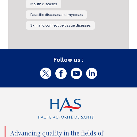
Mouth diseases
Parasitic diseases and mycoses
Skin and connective tissue diseases
Follow us :
T
F
Y
L
w
a
o
i
i
c
u
n
t
e
t
k
t
b
u
e
e
o
b
d
Advancing quality in the fields of