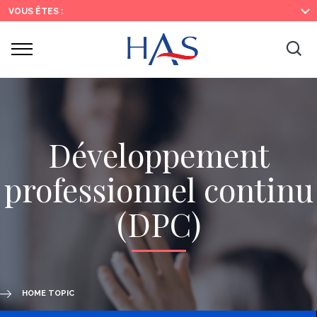
Search
Main
Main
VOUS ÊTES :
Menu
Content
Ouvrir
Ouv
le
menu
la
re
Développement
professionnel continu
(DPC)
HOME TOPIC