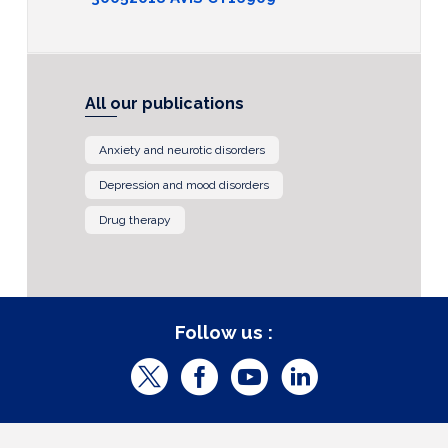
All our publications
Anxiety and neurotic disorders
Depression and mood disorders
Drug therapy
Follow us :
T
F
Y
L
w
a
o
i