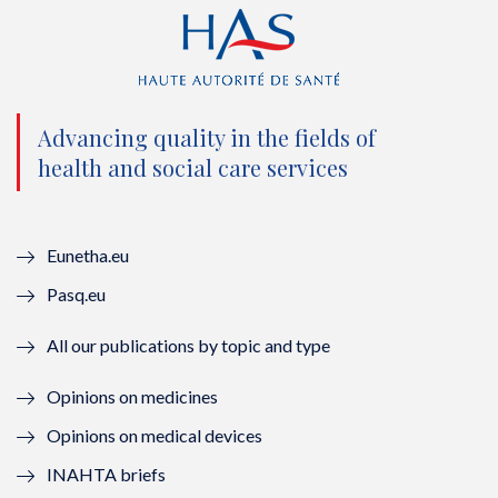
i
c
u
n
t
e
t
k
t
b
u
e
e
o
b
d
Advancing quality in the fields of
r
o
e
I
health and social care services
(
k
(
n
n
(
n
(
Eunetha.eu
o
n
o
n
Pasq.eu
u
o
u
o
All our publications by topic and type
v
u
v
u
Opinions on medicines
e
v
e
v
Opinions on medical devices
l
e
l
e
INAHTA briefs
l
l
l
l