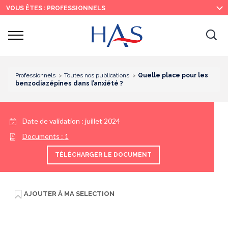
Recherche
Menu
Contenu
VOUS ÊTES : PROFESSIONNELS
principal
principal
Ouvrir
Ouv
le
menu
la
re
Professionnels
Toutes nos publications
Quelle place pour les
benzodiazépines dans l’anxiété ?
Date de validation :
juillet 2024
Documents :
1
TÉLÉCHARGER LE DOCUMENT
AJOUTER À
MA SELECTION