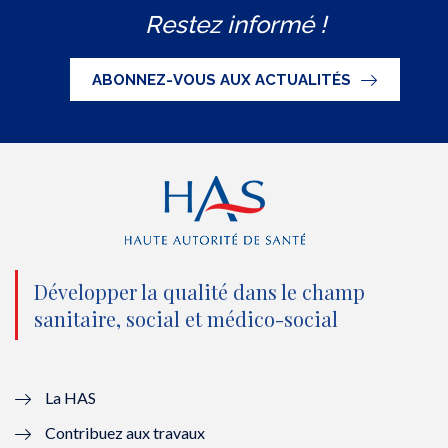
Restez informé !
i
c
u
n
S
t
e
t
k
ABONNEZ-VOUS AUX ACTUALITÉS
t
b
u
e
e
o
b
d
r
o
e
I
(
k
(
n
n
(
n
(
o
n
o
n
Développer la qualité dans le champ
sanitaire, social et médico-social
u
o
u
o
v
u
v
u
e
v
e
v
La HAS
Contribuez aux travaux
l
e
l
e