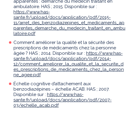
apparentés : démarche du médecin traitant en
ambulatoire. HAS ; 2015. Disponible sur :
https://www.has-
sante.fr/upload/docs/application/pdf/2015-
11/arret_des_benzodiazepines_et_medicaments_ap
parentes_demarche_du_medecin_traitant_en_ambu
latoire.pdf
Comment améliorer la qualité et la sécurité des
prescriptions de médicaments chez la personne
âgée ? HAS ; 2014. Disponible sur :
https://www.has-
sante.fr/upload/docs/application/pdf/2014-
12/comment_ameliorer_la_qualite_et_la_securite_d
es_prescriptions_de_medicaments_chez_la_person
ne_agee.pdf
Échelle cognitive d’attachement aux
benzodiazépines – échelle ACAB. HAS ; 2007.
Disponible sur :
https://www.has-
sante.fr/upload/docs/application/pdf/2007-
03/echelle_acab.pdf