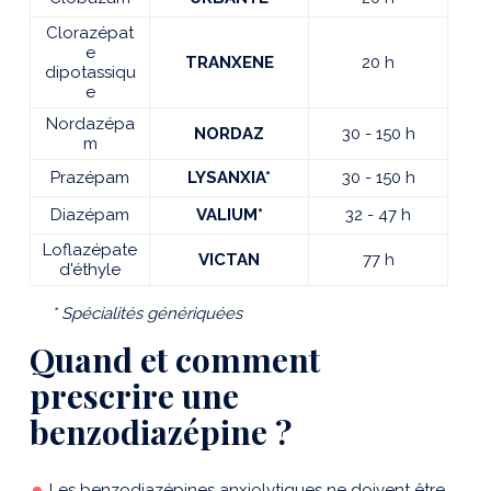
Clorazépat
e
TRANXENE
20 h
dipotassiqu
e
Nordazépa
NORDAZ
30 - 150 h
m
Prazépam
LYSANXIA*
30 - 150 h
Diazépam
VALIUM*
32 - 47 h
Loflazépate
VICTAN
77 h
d'éthyle
* Spécialités génériquées
Quand et comment
prescrire une
benzodiazépine ?
Les benzodiazépines anxiolytiques ne doivent être