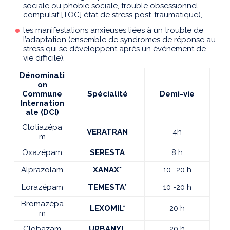
sociale ou phobie sociale, trouble obsessionnel
compulsif [TOC] état de stress post-traumatique),
les manifestations anxieuses liées à un trouble de
l’adaptation (ensemble de syndromes de réponse au
stress qui se développent après un événement de
vie difficile).
Dénominati
on
Commune
Spécialité
Demi-vie
Internation
ale (DCI)
Clotiazépa
VERATRAN
4h
m
Oxazépam
SERESTA
8 h
Alprazolam
XANAX*
10 -20 h
Lorazépam
TEMESTA*
10 -20 h
Bromazépa
LEXOMIL*
20 h
m
Clobazam
URBANYL
20 h