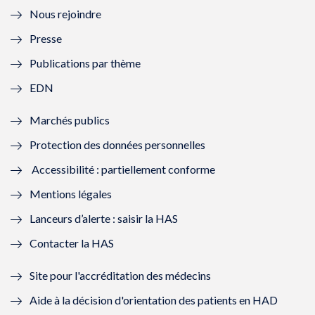
Nous rejoindre
l
l
l
l
Presse
e
l
e
l
Publications par thème
f
e
f
e
EDN
e
f
e
f
Marchés publics
n
e
n
e
Protection des données personnelles
ê
n
ê
n
Accessibilité : partiellement conforme
t
ê
t
ê
Mentions légales
r
t
r
t
Lanceurs d’alerte : saisir la HAS
e
r
e
r
Contacter la HAS
)
e
)
e
Site pour l'accréditation des médecins
)
)
Aide à la décision d'orientation des patients en HAD