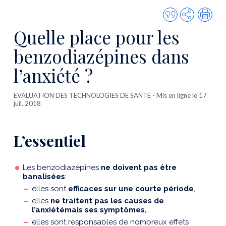
Citer
Partager
Imp
cette
Quelle place pour les
publicatio
benzodiazépines dans
l’anxiété ?
EVALUATION DES TECHNOLOGIES DE SANTÉ
- Mis en ligne le 17
juil. 2018
L’essentiel
Les benzodiazépines
ne doivent pas être
banalisées
:
elles sont
efficaces sur une courte période
,
elles
ne traitent pas les causes de
l’anxiétémais ses symptômes,
elles sont responsables de nombreux effets