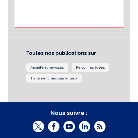
Toutes nos publications sur
Anxiété et névroses
Personnes âgées
Traitement médicamenteux
Nous suivre :
T
F
Y
L
R
w
a
o
i
S