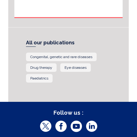
All our publications
Congenital, genetic and rare diseases
Drug therapy
Eye diseases
Paediatrics
Follow us :
T
F
Y
L