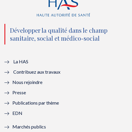
(
k
(
n
n
(
n
(
o
n
o
n
Développer la qualité dans le champ
sanitaire, social et médico-social
u
o
u
o
v
u
v
u
e
v
e
v
La HAS
Contribuez aux travaux
l
e
l
e
Nous rejoindre
l
l
l
l
Presse
e
l
e
l
Publications par thème
f
e
f
e
EDN
e
f
e
f
Marchés publics
n
e
n
e