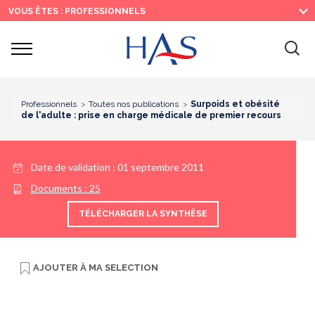
Recherche
Menu
Contenu
VOUS ÊTES : PROFESSIONNELS
principal
principal
Ouvrir
Ouv
le
menu
la
re
Professionnels
Toutes nos publications
Surpoids et obésité
de l'adulte : prise en charge médicale de premier recours
Date de validation :
01 septembre 2011
Documents :
25
TÉLÉCHARGER LA SYNTHÈSE
AJOUTER À
MA SELECTION