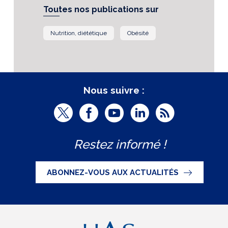
Toutes nos publications sur
Nutrition, diététique
Obésité
Nous suivre :
T
F
Y
L
R
w
a
o
i
S
Restez informé !
i
c
u
n
S
t
e
t
k
ABONNEZ-VOUS AUX ACTUALITÉS
t
b
u
e
e
o
b
d
r
o
e
I