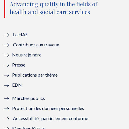
e
o
b
d
Advancing quality in the fields of
r
o
e
I
health and social care services
(
k
(
n
n
(
n
(
La HAS
o
n
o
n
Contribuez aux travaux
u
o
u
o
Nous rejoindre
v
u
v
u
Presse
e
v
e
v
Publications par thème
l
e
l
e
EDN
l
l
l
l
Marchés publics
e
l
e
l
Protection des données personnelles
f
e
f
e
Accessibilité : partiellement conforme
e
f
e
f
Mentions légales