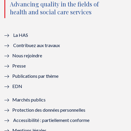
e
o
b
d
Advancing quality in the fields of
r
o
e
I
health and social care services
(
k
(
n
n
(
n
(
La HAS
o
n
o
n
Contribuez aux travaux
u
o
u
o
Nous rejoindre
v
u
v
u
Presse
e
v
e
v
Publications par thème
l
e
l
e
EDN
l
l
l
l
Marchés publics
e
l
e
l
Protection des données personnelles
f
e
f
e
Accessibilité : partiellement conforme
e
f
e
f
Mentions légales