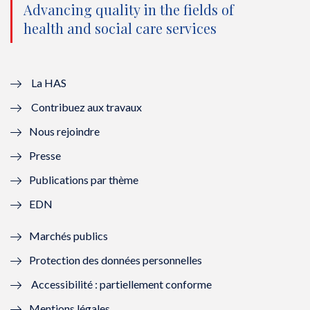
e
o
b
d
Advancing quality in the fields of
r
o
e
I
health and social care services
(
k
(
n
n
(
n
(
La HAS
o
n
o
n
Contribuez aux travaux
u
o
u
o
Nous rejoindre
v
u
v
u
Presse
e
v
e
v
Publications par thème
l
e
l
e
EDN
l
l
l
l
Marchés publics
e
l
e
l
Protection des données personnelles
f
e
f
e
Accessibilité : partiellement conforme
e
f
e
f
Mentions légales