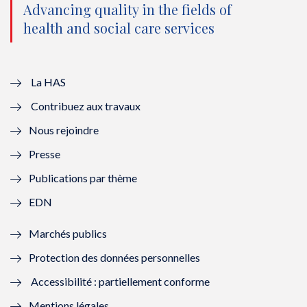
e
o
b
d
Advancing quality in the fields of
r
o
e
I
health and social care services
(
k
(
n
n
(
n
(
La HAS
o
n
o
n
Contribuez aux travaux
u
o
u
o
Nous rejoindre
v
u
v
u
Presse
e
v
e
v
Publications par thème
l
e
l
e
EDN
l
l
l
l
Marchés publics
e
l
e
l
Protection des données personnelles
f
e
f
e
Accessibilité : partiellement conforme
e
f
e
f
Mentions légales