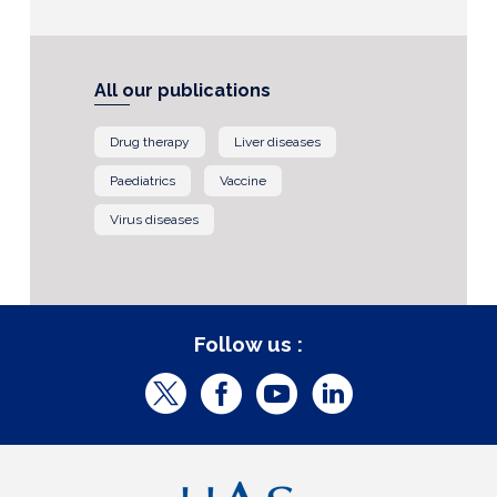
All our publications
Drug therapy
Liver diseases
Paediatrics
Vaccine
Virus diseases
Follow us :
T
F
Y
L
w
a
o
i
i
c
u
n