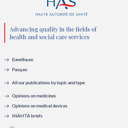
t
e
t
k
t
b
u
e
e
o
b
d
Advancing quality in the fields of
r
o
e
I
health and social care services
(
k
(
n
n
(
n
(
Eunetha.eu
o
n
o
n
Pasq.eu
u
o
u
o
All our publications by topic and type
v
u
v
u
Opinions on medicines
e
v
e
v
Opinions on medical devices
l
e
l
e
INAHTA briefs
l
l
l
l