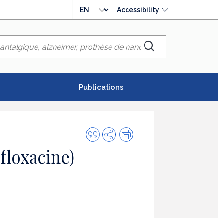
Choose
Accessibility
language
Chercher
Publications
Quote
Share
Print
this
floxacine)
publication