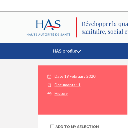
Search
Main
Main
Menu
Content
Développer la qua
sanitaire, social 
HAS profile
Date
19 February 2020
Documents :
1
History
ADD TO
MY SELECTION