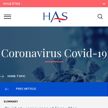
Search
Main
Main
VOUS ÊTES :
Menu
Content
Ouvrir
Ouv
le
menu
la
re
Coronavirus Covid-19
HOME TOPIC
PREC ARTICLE
SUMMARY