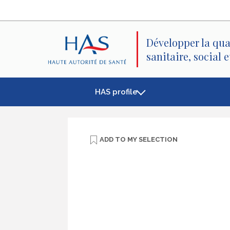
Search
Main
Main
Menu
Content
Développer la qua
sanitaire, social 
HAS profile
ADD TO
MY SELECTION