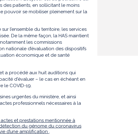
 des patients, en sollicitant le moins
de pouvoir se mobiliser pleinement sur la
r l’ensemble du territoire, les services
isée. De la même façon, la HAS maintient
, notamment les commissions
 nationale d’évaluation des dispositifs
luation économique et de santé
et a procédé aux huit auditions qui
pacité d'évaluer – le cas en échéant en
re le COVID-19.
nes urgentes du ministère, et ainsi
 actes professionnels nécessaires à la
des actes et prestations mentionnée à
 la détection du génome du coronavirus
vie d’une amplification
,