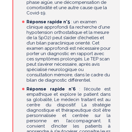
phase aigüe, une décompensation de
comorbidité et une autre cause que la
Covid-19.
Réponse rapide n°5
: un examen
clinique approfondi (la recherche d'une
hypotension orthostatique et la mesure
de la SpO2) peut s’aider d'échelles et
d’un bilan paraclinique orienté. Cet
examen approfondi est nécessaire pour
porter un diagnostic en rapport avec
ces symptômes prolongés. Le TEP scan
peut s’avérer nécessaire, après avis
spécialisé neurologique ou
consultation mémoire, dans le cadre du
bilan de diagnostic différentiel.
Réponse rapide n°6
: l’écoute est
empathique et explore le patient dans
sa globalité, Le médecin traitant est au
centre du dispositif. La stratégie
diagnostique et thérapeutique doit être
personnalisée et centrée sur la
personne en l’accompagnant. Il
convient d’inciter les patients à
apprendre à s’autogérer, connaitre leurs