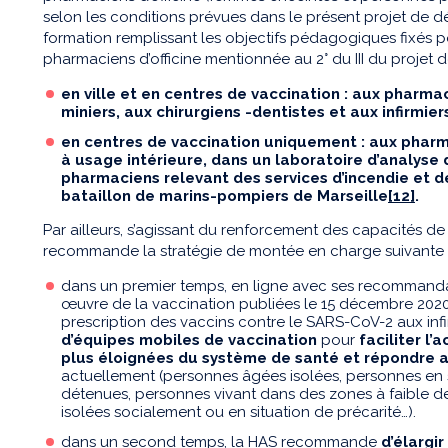
selon les conditions prévues dans le présent projet de déc
formation remplissant les objectifs pédagogiques fixés p
pharmaciens d’officine mentionnée au 2° du III du projet 
en ville et en centres de vaccination : aux pharm
miniers, aux chirurgiens -dentistes et aux infirmie
en centres de vaccination uniquement : aux phar
à usage intérieure, dans un laboratoire d’analyse 
pharmaciens relevant des services d’incendie et d
bataillon de marins-pompiers de Marseille
[12]
.
Par ailleurs, s’agissant du renforcement des capacités de
recommande la stratégie de montée en charge suivante 
dans un premier temps, en ligne avec ses recommandat
œuvre de la vaccination publiées le 15 décembre 2020
prescription des vaccins contre le SARS-CoV-2 aux infi
d’équipes mobiles de vaccination
pour
faciliter l
plus éloignées du système de santé et répondre a
actuellement (personnes âgées isolées, personnes en 
détenues, personnes vivant dans des zones à faible d
isolées socialement ou en situation de précarité…).
dans un second temps, la HAS recommande
d’élargir