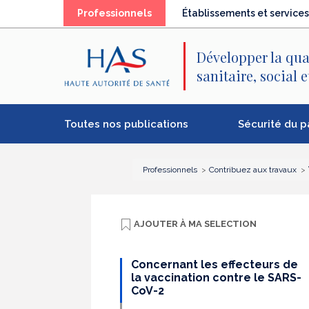
Recherche
Menu
Contenu
(élément
Professionnels
Établissements et services
principal
principal
séléctionné)
Développer la qua
sanitaire, social 
Toutes nos publications
Sécurité du p
Professionnels
Contribuez aux travaux
AJOUTER À
MA SELECTION
Concernant les effecteurs de
la vaccination contre le SARS-
CoV-2