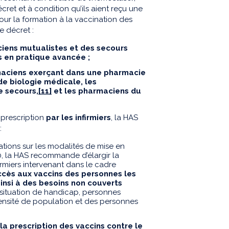
ret et à condition qu’ils aient reçu une
our la formation à la vaccination des
de décret :
aciens mutualistes et des secours
rs en pratique avancée ;
maciens exerçant dans une pharmacie
de biologie médicale, les
e secours,
[11]
et les pharmaciens du
 prescription
par les infirmiers
, la HAS
:
ions sur les modalités de mise en
, la HAS recommande d’élargir la
rmiers intervenant dans le cadre
’accès aux vaccins des personnes les
insi à des besoins non couverts
situation de handicap, personnes
ensité de population et des personnes
 la prescription des vaccins contre le