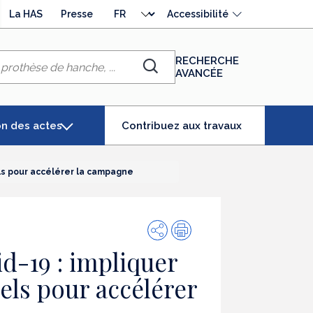
Choisir
La HAS
Presse
Accessibilité
la
langue
RECHERCHE
AVANCÉE
Chercher
(élément
on des actes
Contribuez aux travaux
séléctionné)
ls pour accélérer la campagne
Partager
Impression
id-19 : impliquer
els pour accélérer