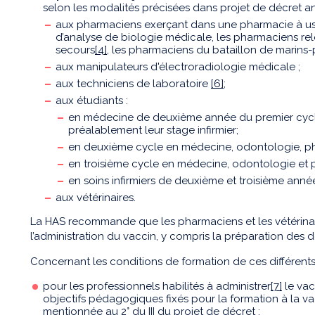
selon les modalités précisées dans projet de décret a
aux pharmaciens exerçant dans une pharmacie à usa
d’analyse de biologie médicale, les pharmaciens rel
secours
[4]
, les pharmaciens du bataillon de marins
aux manipulateurs d'électroradiologie médicale ;
aux techniciens de laboratoire
[6]
;
aux étudiants :
en médecine de deuxième année du premier cycle 
préalablement leur stage infirmier;
en deuxième cycle en médecine, odontologie, ph
en troisième cycle en médecine, odontologie et 
en soins infirmiers de deuxième et troisième anné
aux vétérinaires.
La HAS recommande que les pharmaciens et les vétérinair
l’administration du vaccin, y compris la préparation des 
Concernant les conditions de formation de ces différent
pour les professionnels habilités à administrer
[7]
le vac
objectifs pédagogiques fixés pour la formation à la va
mentionnée au 2° du III du projet de décret ;