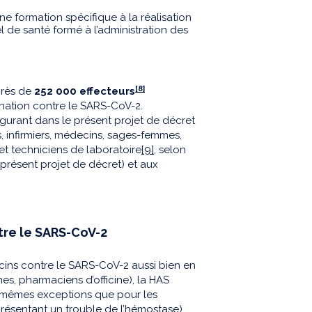
une formation spécifique à la réalisation
l de santé formé à l’administration des
[8]
près de
252 000 effecteurs
nation contre le SARS-CoV-2.
figurant dans le présent projet de décret
 infirmiers, médecins, sages-femmes,
 et techniciens de laboratoire
[9]
, selon
présent projet de décret) et aux
tre le SARS-CoV-2
accins contre le SARS-CoV-2 aussi bien en
es, pharmaciens d’officine), la HAS
s mêmes exceptions que pour les
résentant un trouble de l’hémostase),