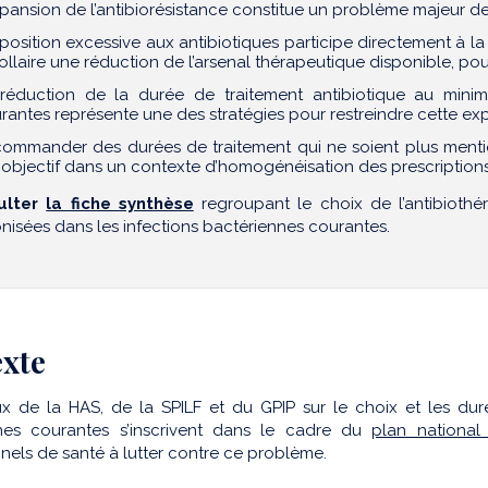
xpansion de l’antibiorésistance constitue un problème majeur de
xposition excessive aux antibiotiques participe directement à 
ollaire une réduction de l’arsenal thérapeutique disponible, p
réduction de la durée de traitement antibiotique au mini
rantes représente une des stratégies pour restreindre cette expo
ommander des durées de traitement qui ne soient plus menti
 objectif dans un contexte d’homogénéisation des prescriptions su
ulter
la fiche synthèse
regroupant le choix de l’antibiothé
nisées dans les infections bactériennes courantes.
xte
ux de la HAS, de la SPILF et du GPIP sur le choix et les duré
nes courantes s’inscrivent dans le cadre du
plan national 
nels de santé à lutter contre ce problème.