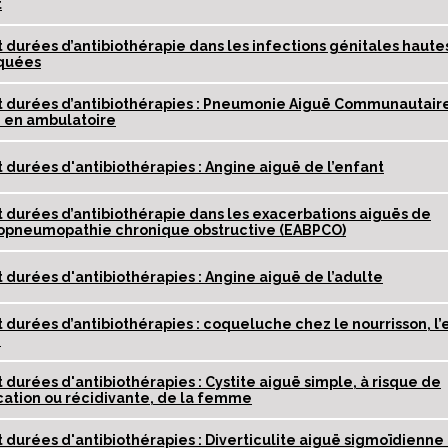
t
t durées d’antibiothérapie dans les infections génitales haute
quées
t durées d’antibiothérapies : Pneumonie Aiguë Communautair
e en ambulatoire
t durées d'antibiothérapies : Angine aiguë de l’enfant
t durées d’antibiothérapie dans les exacerbations aiguës de
opneumopathie chronique obstructive (EABPCO)
t durées d'antibiothérapies : Angine aiguë de l’adulte
t durées d’antibiothérapies : coqueluche chez le nourrisson, l’
e
t durées d'antibiothérapies : Cystite aiguë simple, à risque de
ation ou récidivante, de la femme
t durées d'antibiothérapies : Diverticulite aiguë sigmoïdienne