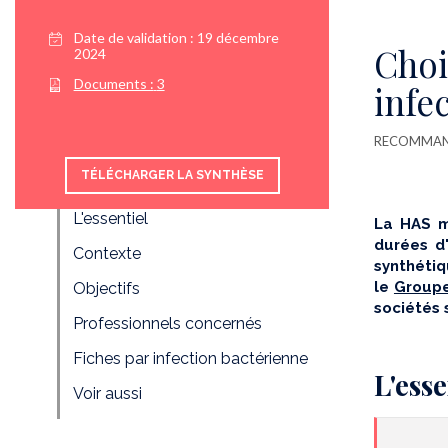
Date de validation :
19 décembre
Choi
2024
Documents :
3
infe
RECOMMAND
TÉLÉCHARGER LA SYNTHÈSE
L'essentiel
La HAS m
durées d'
Contexte
synthétiq
le
Groupe
Objectifs
sociétés 
Professionnels concernés
Fiches par infection bactérienne
L'esse
Voir aussi