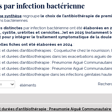
s par infection bactérienne
che synthèse
regroupe
le choix de l’antibiothérapie de prem
ons bactériennes.
es distinctes
par infection bactérienne ont été
élaborées en
, cystite, urétrites et cervicites...)et en 2025 (notamment l
t pour y intégrer le traitement symptomatique de la doul
lles fiches ont été élaborées en 2024
:
 et durées d’antibiothérapies : Coqueluche chez le nourrisson, l’
 et durées d’antibiothérapies dans les exacerbations aiguës
 et durées d’antibiothérapie : Pneumonie Aiguë Communautaire
 et durées d’antibiothérapie : Pneumonie Aiguë Communautaire
 et durées d’antibiothérapie dans les infections génitales hau
Recherc
éléments
t durées d’antibiothérapie : Pneumonie Aiguë Communautaire