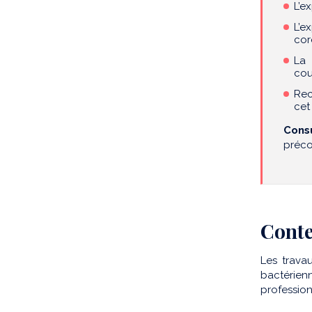
L’e
L’e
cor
La 
cou
Rec
cet
Cons
préco
Conte
Les trava
bactérien
profession