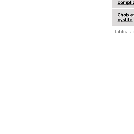
compli
Choix e
cystite
Tableau d