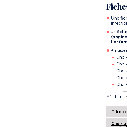
Fiche
Une
fi
infecti
21 fich
(angine
l'enfan
5 nouve
Choix
Choix
Choix
Choix
Choix
Afficher
Titre ↑↓
Choix e