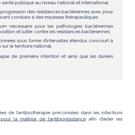
 santé publique au niveau national et international.
la progression des résistances bactériennes avec pour
ouvant conduire à des impasses thérapeutiques.
mum nécessaire pour les pathologies bactériennes
sition et lutter contre les résistances bactériennes.
onnées sous forme d’intervalles étendus concourt à
r le territoire national.
rapie de première intention et ainsi que les durées
es de l’antibiothérapie préconisées dans les infections
pour la maîtrise de l’antibiorésistance
afin d’aider les