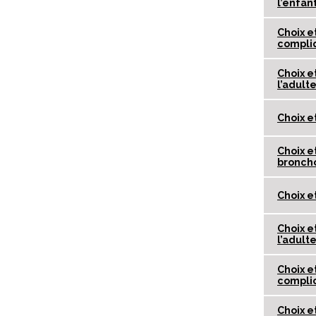
l’enfan
Choix e
compli
Choix e
l’adult
Choix e
Choix e
bronch
Choix e
Choix e
l’adult
Choix e
complic
Choix e