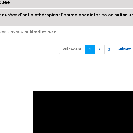
quée
t durées d'antibiothérapies : Femme enceinte : colonisation ur
es travaux antibiothérapie
Précédent
1
2
3
Suivant