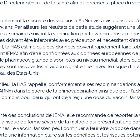
 le Directeur général de la santé afin de préciser la place du v
confirment la sécurité des vaccins à ARNm vis-à-vis du risque 
5 ans. Par ailleurs, les résultats de cette étude suggèrent une
eux semaines suivant la vaccination par le vaccin Janssen dans
res doivent être interprétés avec précaution et nécessitent d’êtr
, la HAS estime que ces données doivent rapidement faire l’o
t (EMA) afin d’être confrontées aux données européennes de ph
e pharmacovigilance disponibles au niveau mondial, alors que 
es, sont rassurantes et aucun signal en lien avec le risque d’in
au des États-Unis.
 lieu, la HAS rappelle, conformément à ses recommandations antéri
ARNm dans le cadre de la primovaccination ainsi que pour l’ad
y compris pour ceux qui ont déjà reçu une dose du vaccin Janss
ente des conclusions de l’EMA, elle recommande de reporter la 
à risque de forme sévère de la maladie qui présentent une cont
nes, le vaccin Janssen peut continuer à leur être proposé dans
rté une information claire sur les bénéfices et les risques potent