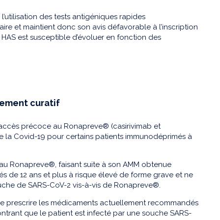
tilisation des tests antigéniques rapides
e et maintient donc son avis défavorable à l’inscription
 la HAS est susceptible d’évoluer en fonction des
tement curatif
d’accès précoce au Ronapreve® (casirivimab et
e la Covid-19 pour certains patients immunodéprimés à
e au Ronapreve®, faisant suite à son AMM obtenue
és de 12 ans et plus à risque élevé de forme grave et ne
souche de SARS-CoV-2 vis-à-vis de Ronapreve®.
lité de prescrire les médicaments actuellement recommandés
trant que le patient est infecté par une souche SARS-