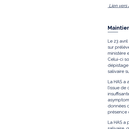
Lien vers a
Maintien
Le 23 avri
sur prélèv
ministère 
Celui-ci s
dépistage 
salivaire s
La HAS a a
l’issue de
insuffisan
asymptomat
données d
présence d
La HAS a p
salivaire,