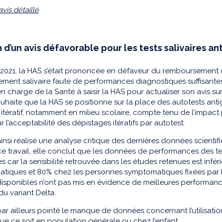
vis détaillé
 d’un avis défavorable pour les tests salivaires a
l 2021, la HAS s’était prononcée en défaveur du remboursement
ement salivaire faute de performances diagnostiques suffisante
en charge de la Santé à saisir la HAS pour actualiser son avis sur
ouhaite que la HAS se positionne sur la place des autotests anti
itératif, notamment en milieu scolaire, compte tenu de l’impact 
ur l’acceptabilité des dépistages itératifs par autotest.
insi réalisé une analyse critique des dernières données scientif
 ce travail, elle conclut que les données de performances des t
tes car la sensibilité retrouvée dans les études retenues est in
iques et 80% chez les personnes symptomatiques fixées par la H
isponibles n’ont pas mis en évidence de meilleures performanc
u variant Delta.
ar ailleurs pointé le manque de données concernant l’utilisati
 que ce soit en population générale ou chez l’enfant. .