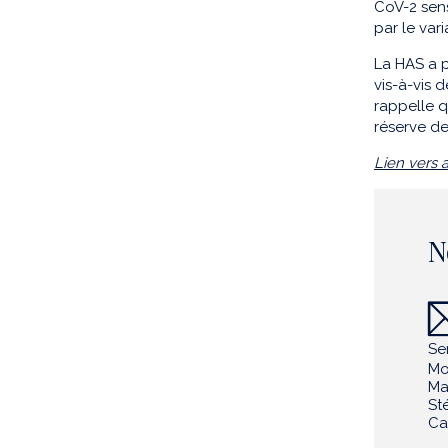
CoV-2 sens
par le var
La HAS a p
vis-à-vis 
rappelle q
réserve de
Lien vers a
N
Se
Mo
Ma
St
Ca