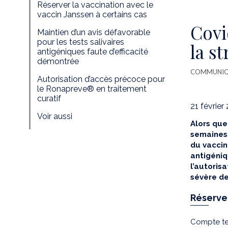
Réserver la vaccination avec le
vaccin Janssen à certains cas
Covi
Maintien d’un avis défavorable
pour les tests salivaires
la st
antigéniques faute d’efficacité
démontrée
COMMUNIQU
Autorisation d’accès précoce pour
le Ronapreve® en traitement
curatif
21 février
Voir aussi
Alors que
semaines, 
du vaccin
antigéniq
l’autoris
sévère de
Réserver
Compte te