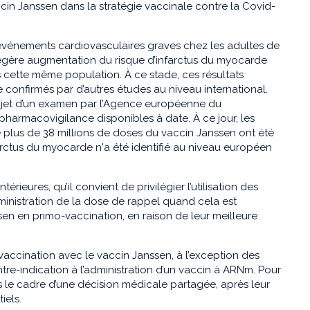
accin Janssen dans la stratégie vaccinale contre la Covid-
d’événements cardiovasculaires graves chez les adultes de
 légère augmentation du risque d’infarctus du myocarde
 cette même population. À ce stade, ces résultats
e confirmés par d’autres études au niveau international.
bjet d’un examen par l’Agence européenne du
armacovigilance disponibles à date. À ce jour, les
plus de 38 millions de doses du vaccin Janssen ont été
farctus du myocarde n'a été identifié au niveau européen
eures, qu’il convient de privilégier l’utilisation des
ministration de la dose de rappel quand cela est
en en primo-vaccination, en raison de leur meilleure
vaccination avec le vaccin Janssen, à l’exception des
re-indication à l’administration d’un vaccin à ARNm. Pour
 le cadre d’une décision médicale partagée, après leur
iels.