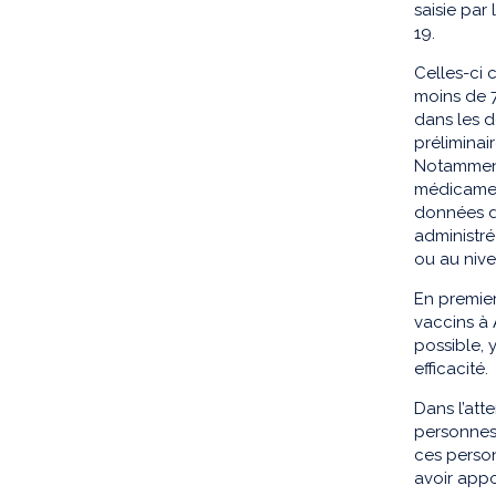
saisie par
19.
Celles-ci 
moins de 7
dans les d
préliminai
Notamment
médicamen
données d
administré
ou au nive
En premier
vaccins à 
possible, 
efficacité.
Dans l’att
personnes 
ces person
avoir appo