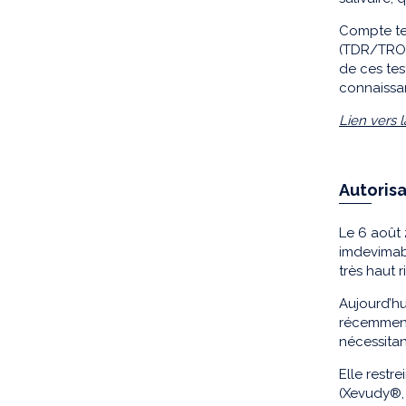
Compte ten
(TDR/TROD/
de ces tes
connaissan
Lien vers 
Autoris
Le 6 août 
imdevimab
très haut 
Aujourd’hu
récemment,
nécessitan
Elle restr
(Xevudy®,