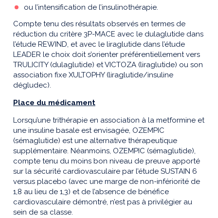
ou l’intensification de l’insulinothérapie.
Compte tenu des résultats observés en termes de
réduction du critère 3P-MACE avec le dulaglutide dans
l’étude REWIND, et avec le liraglutide dans l’étude
LEADER le choix doit s’orienter préférentiellement vers
TRULICITY (dulaglutide) et VICTOZA (liraglutide) ou son
association fixe XULTOPHY (liraglutide/insuline
dégludec).
Place du médicament
Lorsqu’une trithérapie en association à la metformine et
une insuline basale est envisagée, OZEMPIC
(sémaglutide) est une alternative thérapeutique
supplémentaire. Néanmoins, OZEMPIC (sémaglutide),
compte tenu du moins bon niveau de preuve apporté
sur la sécurité cardiovasculaire par l’étude SUSTAIN 6
versus placebo (avec une marge de non-infériorité de
1,8 au lieu de 1,3) et de l’absence de bénéfice
cardiovasculaire démontré, n’est pas à privilégier au
sein de sa classe.