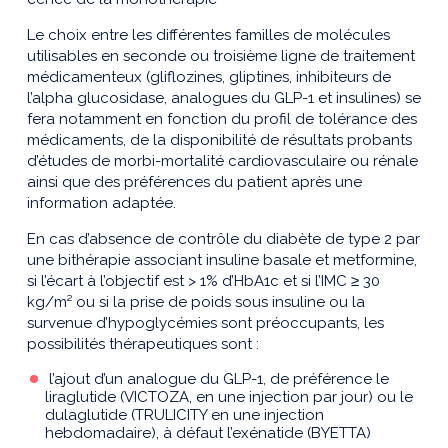
Le choix entre les différentes familles de molécules
utilisables en seconde ou troisième ligne de traitement
médicamenteux (gliflozines, gliptines, inhibiteurs de
l’alpha glucosidase, analogues du GLP-1 et insulines) se
fera notamment en fonction du profil de tolérance des
médicaments, de la disponibilité de résultats probants
d’études de morbi-mortalité cardiovasculaire ou rénale
ainsi que des préférences du patient après une
information adaptée.
En cas d’absence de contrôle du diabète de type 2 par
une bithérapie associant insuline basale et metformine,
si l’écart à l’objectif est > 1% d’HbA1c et si l’IMC ≥ 30
kg/m² ou si la prise de poids sous insuline ou la
survenue d’hypoglycémies sont préoccupants, les
possibilités thérapeutiques sont :
l’ajout d’un analogue du GLP-1, de préférence le
liraglutide (VICTOZA, en une injection par jour) ou le
dulaglutide (TRULICITY en une injection
hebdomadaire), à défaut l’exénatide (BYETTA)