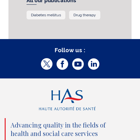
All our publications
Diabetes mellitus
Drug therapy
Follow us :
T
F
Y
L
w
a
o
i
i
c
u
n
t
e
t
k
t
b
u
e
e
o
b
d
Advancing quality in the fields of
r
o
e
I
health and social care services