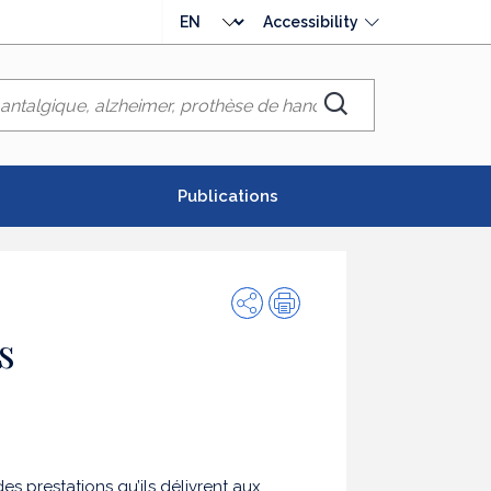
Choose
Accessibility
language
Chercher
Publications
Share
Print
s
es prestations qu’ils délivrent aux