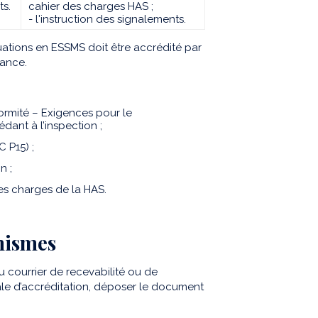
ts.
cahier des charges HAS ;
- l'instruction des signalements.
uations en ESSMS doit être accrédité par
rance.
ormité – Exigences pour le
dant à l’inspection ;
 P15) ;
n ;
es charges de la HAS.
anismes
du courrier de recevabilité ou de
onale d’accréditation, déposer le document