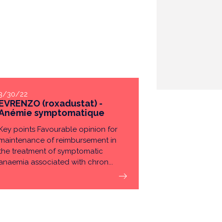
3/30/22
EVRENZO (roxadustat) -
Anémie symptomatique
Key points Favourable opinion for
maintenance of reimbursement in
the treatment of symptomatic
anaemia associated with chron...