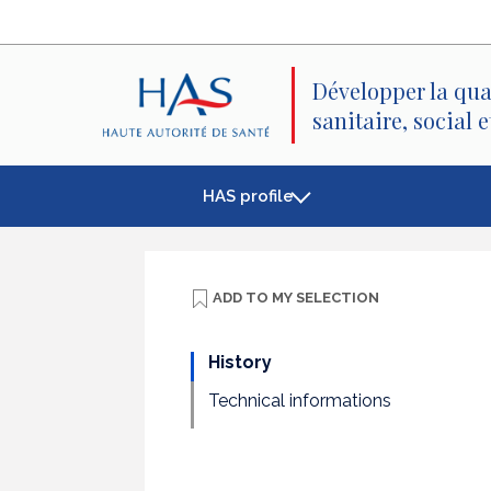
Search
Main
Main
Menu
Content
Développer la qua
sanitaire, social 
HAS profile
ADD TO
MY SELECTION
History
Technical informations