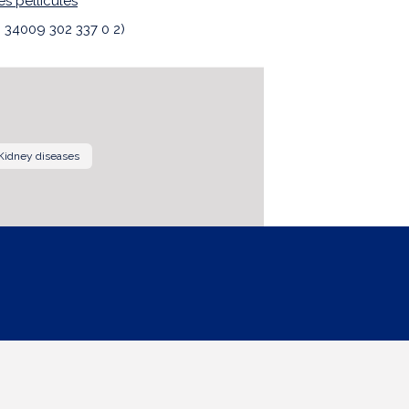
 pelliculés
: 34009 302 337 0 2)
Kidney diseases